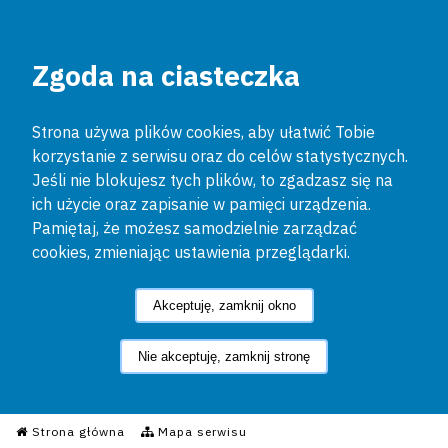
Zgoda na ciasteczka
Strona używa plików cookies, aby ułatwić Tobie
korzystanie z serwisu oraz do celów statystycznych.
Jeśli nie blokujesz tych plików, to zgadzasz się na
ich użycie oraz zapisanie w pamięci urządzenia.
Pamiętaj, że możesz samodzielnie zarządzać
cookies, zmieniając ustawienia przeglądarki.
Akceptuję, zamknij okno
Nie akceptuję, zamknij stronę
Informacyjny Serwis Policyjn
Strona główna
Mapa serwisu