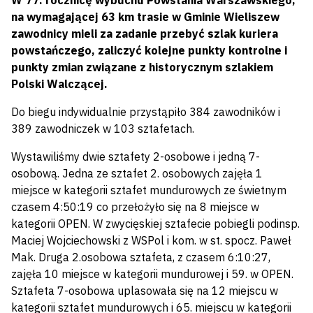
W 77. rocznicę wybuchu Powstania Warszawskiego,
na wymagającej 63 km trasie w Gminie Wieliszew
zawodnicy mieli za zadanie przebyć szlak kuriera
powstańczego, zaliczyć kolejne punkty kontrolne i
punkty zmian związane z historycznym szlakiem
Polski Walczącej.
Do biegu indywidualnie przystąpiło 384 zawodników i
389 zawodniczek w 103 sztafetach.
Wystawiliśmy dwie sztafety 2-osobowe i jedną 7-
osobową. Jedna ze sztafet 2. osobowych zajęła 1
miejsce w kategorii sztafet mundurowych ze świetnym
czasem 4:50:19 co przełożyło się na 8 miejsce w
kategorii OPEN. W zwycięskiej sztafecie pobiegli podinsp.
Maciej Wojciechowski z WSPol i kom. w st. spocz. Paweł
Mak. Druga 2.osobowa sztafeta, z czasem 6:10:27,
zajęła 10 miejsce w kategorii mundurowej i 59. w OPEN.
Sztafeta 7-osobowa uplasowała się na 12 miejscu w
kategorii sztafet mundurowych i 65. miejscu w kategorii