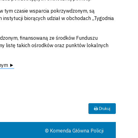
ą w tym czasie wsparcia pokrzywdzonym, są
instytucji biorących udział w obchodach „Tygodnia
wdzonym, finansowaną ze środków Funduszu
my listę takich ośrodków oraz punktów lokalnych
onym ►
Drukuj
© Komenda Główna Policji