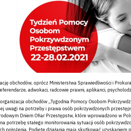
ację obchodów, oprócz Ministerstwa Sprawiedliwości i Prokurat
eferendarze, adwokaci, radcowie prawni, aplikanci, psycholodzy
 organizacja obchodów „Tygodnia Pomocy Osobom Pokrzywdzo
ej uwagi na potrzeby i prawa osób pokrzywdzonych przestęp
odowym Dniem Ofiar Przestępstw, które wprowadzono w Pols
na potrzebę stałego monitorowania sytuacji osób pokrzywdz
ch położenia. Podjęte działania mają skutkować uzyskaniem 