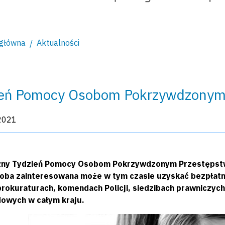
 główna
Aktualności
ień Pomocy Osobom Pokrzywdzonym
kacji:
2021
ny Tydzień Pomocy Osobom Pokrzywdzonym Przestępstwe
oba zainteresowana może w tym czasie uzyskać bezpłatną
prokuraturach, komendach Policji, siedzibach prawniczy
owych w całym kraju.