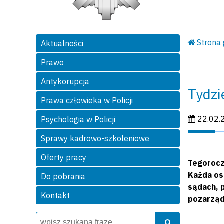
Strona
Aktualności
Prawo
Antykorupcja
Tydz
Prawa człowieka w Policji
Data publi
22.02.
Psychologia w Policji
Sprawy kadrowo-szkoleniowe
Oferty pracy
Tegorocz
Każda os
Do pobrania
sądach, 
Kontakt
pozarząd
Wyszukiwarka
Szukaj
Szukaj