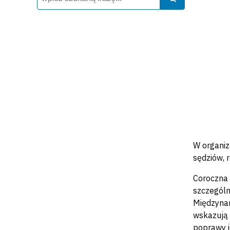
W organiz
sędziów, r
Coroczna
szczególn
Międzynar
wskazują 
poprawy i