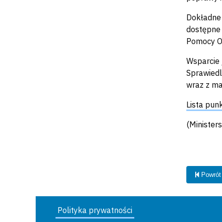
Dokładne 
dostępne 
Pomocy O
Wsparcie 
Sprawiedl
wraz z map
Lista pun
(Minister
Powrót
Polityka prywatności