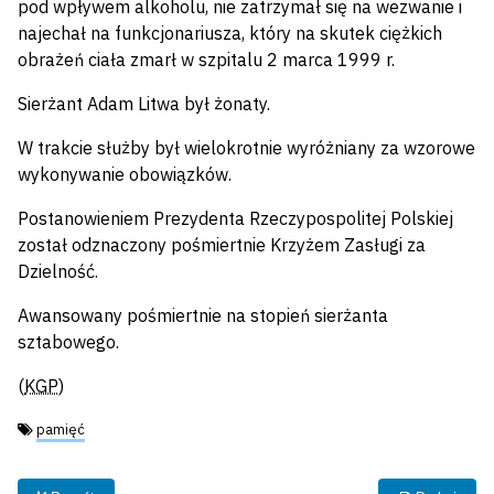
pod wpływem alkoholu, nie zatrzymał się na wezwanie i
najechał na funkcjonariusza, który na skutek ciężkich
obrażeń ciała zmarł w szpitalu 2 marca 1999 r.
Sierżant Adam Litwa był żonaty.
W trakcie służby był wielokrotnie wyróżniany za wzorowe
wykonywanie obowiązków.
Postanowieniem Prezydenta Rzeczypospolitej Polskiej
został odznaczony pośmiertnie Krzyżem Zasługi za
Dzielność.
Awansowany pośmiertnie na stopień sierżanta
sztabowego.
(
KGP
)
Tagi:
pamięć