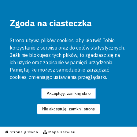
Zgoda na ciasteczka
Strona używa plików cookies, aby ułatwić Tobie
korzystanie z serwisu oraz do celów statystycznych.
Jeśli nie blokujesz tych plików, to zgadzasz się na
ich użycie oraz zapisanie w pamięci urządzenia.
Pamiętaj, że możesz samodzielnie zarządzać
cookies, zmieniając ustawienia przeglądarki.
Akceptuję, zamknij okno
Nie akceptuję, zamknij stronę
Informacyjny Serwis Policyjn
Strona główna
Mapa serwisu