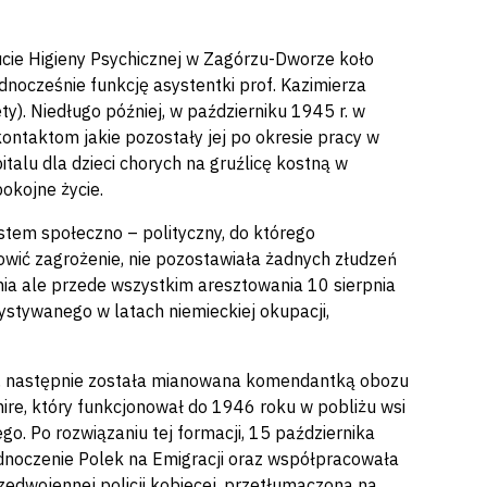
tucie Higieny Psychicznej w Zagórzu-Dworze koło
dnocześnie funkcję asystentki prof. Kazimierza
y). Niedługo później, w październiku 1945 r. w
kontaktom jakie pozostały jej po okresie pracy w
talu dla dzieci chorych na gruźlicę kostną w
okojne życie.
tem społeczno – polityczny, do którego
owić zagrożenie, nie pozostawiała żadnych złudzeń
nia ale przede wszystkim aresztowania 10 sierpnia
zystywanego w latach niemieckiej okupacji,
ch, następnie została mianowana komendantką obozu
re, który funkcjonował do 1946 roku w pobliżu wsi
. Po rozwiązaniu tej formacji, 15 października
jednoczenie Polek na Emigracji oraz współpracowała
rzedwojennej policji kobiecej, przetłumaczoną na