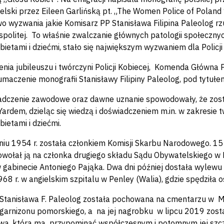
ielski przez Eileen Garlińską pt. „The Women Police of Polan
o wyzwania jakie Komisarz PP Stanisława Filipina Paleolog r
politej. To właśnie zwalczanie głównych patologii społecznych,
bietami i dziećmi, stało się największym wyzwaniem dla Polic
enia jubileuszu i twórczyni Policji Kobiecej, Komenda Główna
umaczenie monografii Stanisławy Filipiny Paleolog, pod tytuł
adczenie zawodowe oraz dawne uznanie spowodowały, że zos
Yardem, dzieląc się wiedzą i doświadczeniem m.in. w zakresie t
ietami i dziećmi.
iu 1954 r. została członkiem Komisji Skarbu Narodowego. 15
owołał ją na członka drugiego składu Sądu Obywatelskiego w L
w gabinecie Antoniego Pająka. Dwa dni później dostała wylewu i
68 r. w angielskim szpitalu w Penley (Walia), gdzie spędziła o
Stanisława F. Paleolog została pochowana na cmentarzu w M
garnizonu pomorskiego, a na jej nagrobku w lipcu 2019 został
a, która ma przypominać współczesnym i potomnym jej szcze