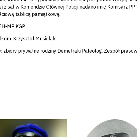
ej z sal w Komendzie Głównej Policji nadano imię Komisarz PP 
ściową tablicą pamiątkową.
BEH-MP KGP
dkom. Krzysztof Musielak
e: zbiory prywatne rodziny Demetraki Paleolog, Zespół praso