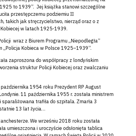
d 1925 to 1939”. Jej książka stanowi szczególne
zuciła przestępczemu podziemiu II
 takich jak stręczycielstwo, nierząd oraz o z
ji Kobiecej w latach 1925-1939.
 Policji wraz z Biurem Programu „Niepodległa”
em „Policja Kobieca w Polsce 1925–1939”.
tała zaproszona do współpracy z londyńskim
worzenia struktur Policji Kobiecej oraz zwalczaniu
 października 1954 roku Prezydent RP August
ondynie. 11 października 1955 r. została ministrem
 sparaliżowana trafiła do szpitala. Zmarła 3
statnie 13 lat życia…
anchesterze. We wrześniu 2018 roku została
a umieszczona i uroczyście odsłonięta tablica
gólne osiągnięcia. W ramach Święta Policji w 2020