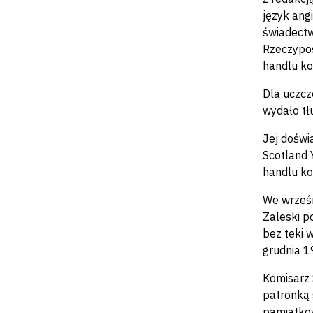
język ang
świadectw
Rzeczypos
handlu ko
Dla uczcz
wydało tł
Jej doświ
Scotland 
handlu kob
We wrześn
Zaleski p
bez teki 
grudnia 19
Komisarz 
patronką 
pamiątkow