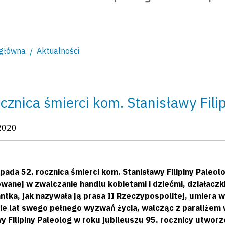
 główna
Aktualności
ocznica śmierci kom. Stanisławy Fili
kacji:
2020
pada 52. rocznica śmierci kom. Stanisławy Filipiny Paleolog
anej w zwalczanie handlu kobietami i dziećmi, działaczki
ka, jak nazywała ją prasa II Rzeczypospolitej, umiera w 
cie lat swego pełnego wyzwań życia, walcząc z paraliżem
y Filipiny Paleolog w roku jubileuszu 95. rocznicy utworz