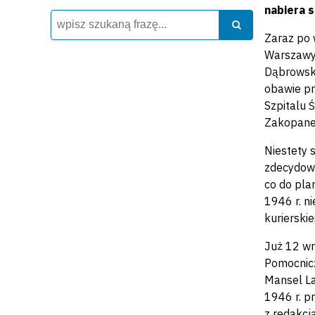
nabiera 
Wyszukiwarka
Szukaj
Szukaj
Zaraz po 
Warszawy,
Dąbrowski
obawie pr
Szpitalu 
Zakopanem
Niestety 
zdecydowa
co do pla
1946 r. n
kurierskie
Już 12 wr
Pomocnicz
Mansel La
1946 r. p
z redakcj