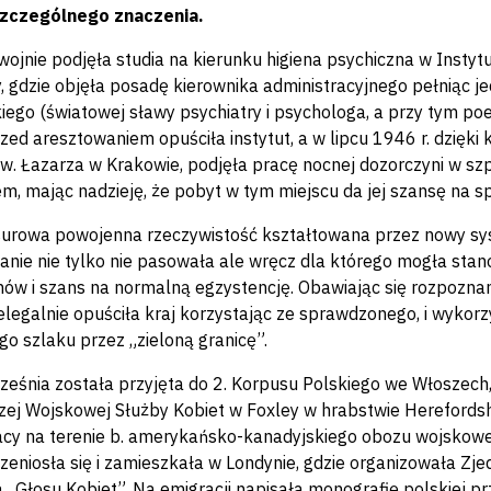
szczególnego znaczenia.
wojnie podjęła studia na kierunku higiena psychiczna w Insty
 gdzie objęła posadę kierownika administracyjnego pełniąc je
ego (światowej sławy psychiatry i psychologa, a przy tym poet
zed aresztowaniem opuściła instytut, a w lipcu 1946 r. dzięki 
Św. Łazarza w Krakowie, podjęła pracę nocnej dozorczyni w szpi
, mając nadzieję, że pobyt w tym miejscu da jej szansę na sp
surowa powojenna rzeczywistość kształtowana przez nowy sys
nie nie tylko nie pasowała ale wręcz dla którego mogła stan
nów i szans na normalną egzystencję. Obawiając się rozpozna
ielegalnie opuściła kraj korzystając ze sprawdzonego, i wykor
go szlaku przez „zieloną granicę”.
ześnia została przyjęta do 2. Korpusu Polskiego we Włosze
ej Wojskowej Służby Kobiet w Foxley w hrabstwie Herefordshi
cy na terenie b. amerykańsko-kanadyjskiego obozu wojskowego
rzeniosła się i zamieszkała w Londynie, gdzie organizowała Z
ą „Głosu Kobiet”. Na emigracji napisała monografię polskiej p