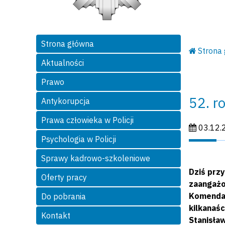
Strona główna
Strona
Aktualności
Prawo
52. r
Antykorupcja
Prawa człowieka w Policji
Data publi
03.12.
Psychologia w Policji
Sprawy kadrowo-szkoleniowe
Dziś przy
Oferty pracy
zaangażow
Komendant
Do pobrania
kilkanaś
Kontakt
Stanisław