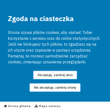
Zgoda na ciasteczka
Strona używa plików cookies, aby ułatwić Tobie
korzystanie z serwisu oraz do celów statystycznych.
Jeśli nie blokujesz tych plików, to zgadzasz się na
ich użycie oraz zapisanie w pamięci urządzenia.
Pamiętaj, że możesz samodzielnie zarządzać
cookies, zmieniając ustawienia przeglądarki.
Akceptuję, zamknij okno
Nie akceptuję, zamknij stronę
Informacyjny Serwis Policyjn
Strona główna
Mapa serwisu