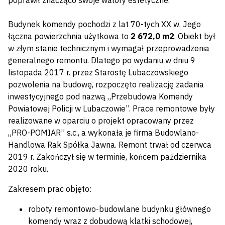
poprawił znacząco swoje walory estetyczne.
Budynek komendy pochodzi z lat 70-tych XX w. Jego
łączna powierzchnia użytkowa to
2 672,0 m2
. Obiekt był
w złym stanie technicznym i wymagał przeprowadzenia
generalnego remontu. Dlatego po wydaniu w dniu 9
listopada 2017 r. przez Starostę Lubaczowskiego
pozwolenia na budowę, rozpoczęto realizację zadania
inwestycyjnego pod nazwą „Przebudowa Komendy
Powiatowej Policji w Lubaczowie”. Prace remontowe były
realizowane w oparciu o projekt opracowany przez
„PRO-POMIAR” s.c., a wykonała je firma Budowlano-
Handlowa Rak Spółka Jawna. Remont trwał od czerwca
2019 r. Zakończył się w terminie, końcem października
2020 roku.
Zakresem prac objęto:
roboty remontowo-budowlane budynku głównego
komendy wraz z dobudową klatki schodowej,