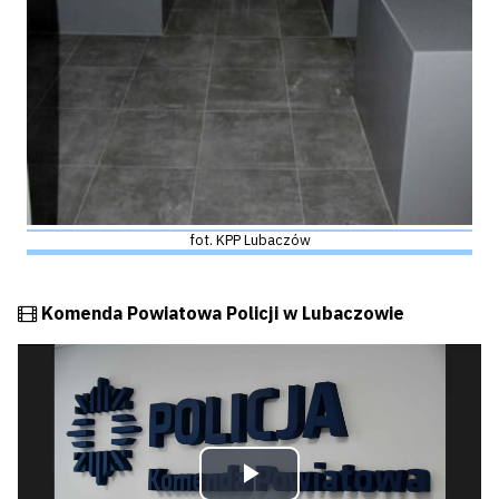
fot. KPP Lubaczów
Film
Komenda Powiatowa Policji w Lubaczowie