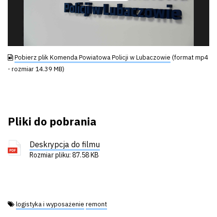
Odtwórz
wideo
Pobierz plik Komenda Powiatowa Policji w Lubaczowie
(format mp4
- rozmiar 14.39 MB)
Pliki do pobrania
Deskrypcja do filmu
Rozmiar pliku: 87.58 KB
Tagi:
logistyka i wyposażenie
remont