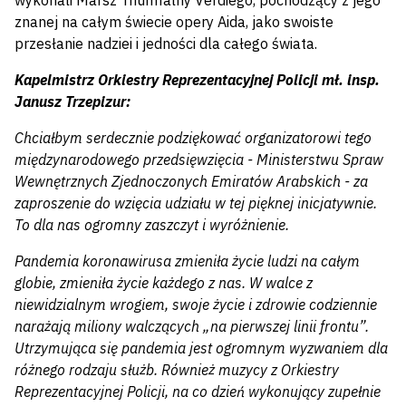
wykonali Marsz Triumfalny Verdiego, pochodzący z jego
znanej na całym świecie opery Aida, jako swoiste
przesłanie nadziei i jedności dla całego świata.
Kapelmistrz Orkiestry Reprezentacyjnej Policji mł. insp.
Janusz Trzepizur:
Chciałbym serdecznie podziękować organizatorowi tego
międzynarodowego przedsięwzięcia - Ministerstwu Spraw
Wewnętrznych Zjednoczonych Emiratów Arabskich - za
zaproszenie do wzięcia udziału w tej pięknej inicjatywnie.
To dla nas ogromny zaszczyt i wyróżnienie.
Pandemia koronawirusa zmieniła życie ludzi na całym
globie, zmieniła życie każdego z nas. W walce z
niewidzialnym wrogiem, swoje życie i zdrowie codziennie
narażają miliony walczących „na pierwszej linii frontu”.
Utrzymująca się pandemia jest ogromnym wyzwaniem dla
różnego rodzaju służb. Również muzycy z Orkiestry
Reprezentacyjnej Policji, na co dzień wykonujący zupełnie