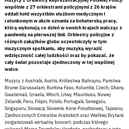
Muzycy z Orkiestry Reprezentacyjnej Polskiej Policji
wspólnie z 27 orkiestrami policyjnymi z 26 krajów
oddali hołd wszystkim służbom medycznym i
ratunkowym w akcie uznania za bohaterską pracę,
którą wykonują co dzień w swoich krajach walcząc z
pandemią na pierwszej linii. Orkiestry policyjne z
różnych zakątków globu uczestniczyły w tym
muzycznym spotkaniu, aby muzyką wyrazić
wdzięczność całej ludzkości oraz by pokazać, że
cały świat pozostaje zjednoczony w tej wspólnej
walce.
Muzycy z Australii, Austrii, Królestwa Bahrajnu, Państwa
Brunei Darussalam, Burkina Faso, Kolumbii, Czech, Ghany,
Gwatemali, Izraela, Włoch, Litwy, Mauritiusu, Nowej
Zelandii, Peru, Filipin, Polski, Portugalii, Senegalu,
Singapuru, Słowacji, Słowenii, Korei Południowej, Tajwanu,
Zjednoczonych Emiratów Arabskich oraz Wielkiej Brytanii
zorganizowali wirtualny koncert, podczas którego