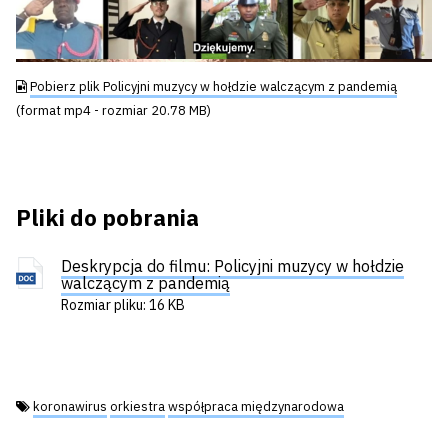
wideo
Pobierz plik Policyjni muzycy w hołdzie walczącym z pandemią
(format mp4 - rozmiar 20.78 MB)
Pliki do pobrania
Deskrypcja do filmu: Policyjni muzycy w hołdzie
walczącym z pandemią
Rozmiar pliku: 16 KB
Tagi:
koronawirus
orkiestra
współpraca międzynarodowa