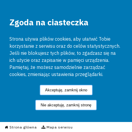
Zgoda na ciasteczka
Strona używa plików cookies, aby ułatwić Tobie
korzystanie z serwisu oraz do celów statystycznych.
Jeśli nie blokujesz tych plików, to zgadzasz się na
ich użycie oraz zapisanie w pamięci urządzenia.
Pamiętaj, że możesz samodzielnie zarządzać
cookies, zmieniając ustawienia przeglądarki.
Akceptuję, zamknij okno
Nie akceptuję, zamknij stronę
Informacyjny Serwis Policyjn
Strona główna
Mapa serwisu