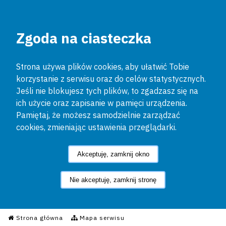
Zgoda na ciasteczka
Strona używa plików cookies, aby ułatwić Tobie
korzystanie z serwisu oraz do celów statystycznych.
Jeśli nie blokujesz tych plików, to zgadzasz się na
ich użycie oraz zapisanie w pamięci urządzenia.
Pamiętaj, że możesz samodzielnie zarządzać
cookies, zmieniając ustawienia przeglądarki.
Akceptuję, zamknij okno
Nie akceptuję, zamknij stronę
Informacyjny Serwis Policyjn
Strona główna
Mapa serwisu