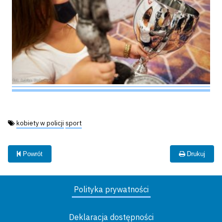
Tagi:
kobiety w policji
sport
Powrót
Drukuj
Polityka prywatności
Deklaracja dostępności