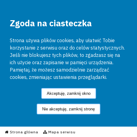
Zgoda na ciasteczka
Strona używa plików cookies, aby ułatwić Tobie
korzystanie z serwisu oraz do celów statystycznych.
Jeśli nie blokujesz tych plików, to zgadzasz się na
ich użycie oraz zapisanie w pamięci urządzenia.
Pamiętaj, że możesz samodzielnie zarządzać
cookies, zmieniając ustawienia przeglądarki.
Akceptuję, zamknij okno
Nie akceptuję, zamknij stronę
Informacyjny Serwis Policyjn
Strona główna
Mapa serwisu