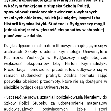
Sytuacja epidemiologiczna w kraju i reżim sanitarny,
w którym funkcjonuje słupska Szkołą Policji,
spowodował zawieszenie zwiedzania wybranych
szkolnych obiektów, takich jak między innymi Izba
Historii Kryminalistyki. Studenci z Bydgoszczy mogli
jednak obejrzeć większość eksponatów w słupskiej
placówce… zdalnie.
Dzięki zdjęciom i materiałom filmowym znajdującym się w
archiwach Szkoły studenci kryminologii Uniwersytetu
Kazimierza Wielkiego w Bydgoszczy mogli obejrzeć
większość eksponatów Izby Historii Kryminalistyki.
Prezentacja i omówienie przedmiotów odbywało się w
ramach studenckich praktyk. Zdalna formuła zajęć
pozwoliła obejrzeć przedmioty, które nie są dostępne w
siedzibie bydgoskiego Uniwersytetu.
- Szczególne słowa uznania i podziękowania kierujemy do
Szkoły Policji Słupsku za udostepnienie materiałów
audiowizualnych poświęconych Izbie Historii