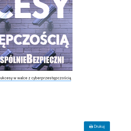
órz
o
 Sukcesy w walce z cyberprzestępczością
Drukuj