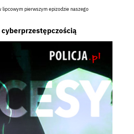
 w lipcowym pierwszym epizodzie naszego
 cyberprzestępczością
órz