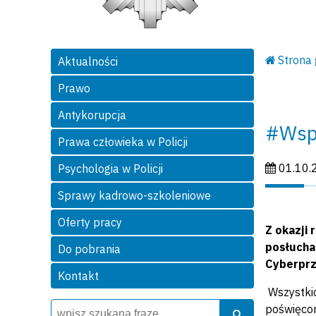
Strona
Aktualności
Prawo
Antykorupcja
#Wspó
Prawa człowieka w Policji
Data publi
01.10.
Psychologia w Policji
Sprawy kadrowo-szkoleniowe
Oferty pracy
Z okazji
posłucha
Do pobrania
Cyberprz
Kontakt
Wszystkic
Wyszukiwarka
Szukaj
poświęco
Szukaj