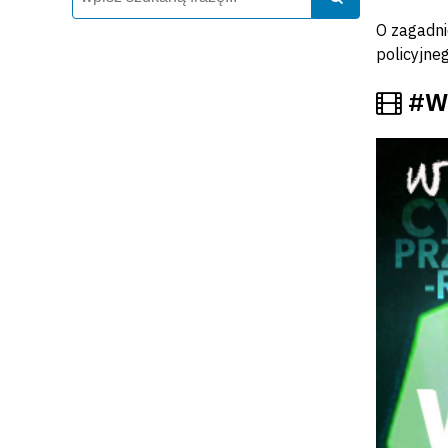
O zagadni
policyjne
Fil
#Ws