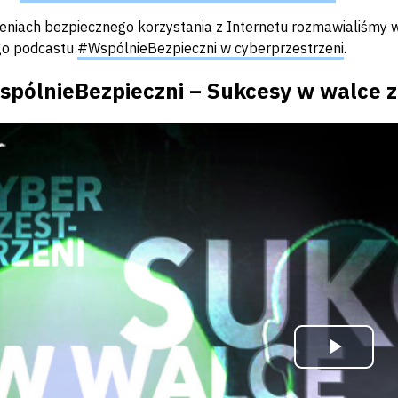
eniach bezpiecznego korzystania z Internetu rozmawialiśmy
go podcastu
#WspólnieBezpieczni w cyberprzestrzeni
.
m
pólnieBezpieczni – Sukcesy w walce z
Odtw