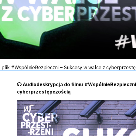
wide
z plik #WspólnieBezpieczni – Sukcesy w walce z cyberprzest
Nagranie audio
Audiodeskrypcja do filmu #WspólnieBezpieczni
cyberprzestępczością