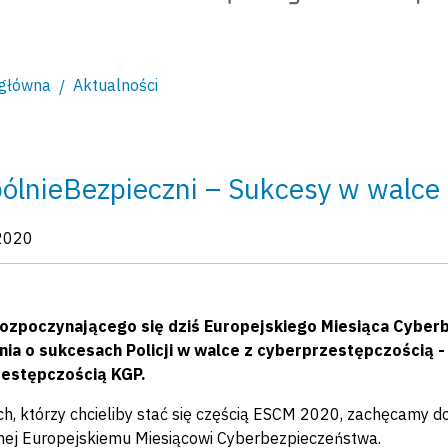
 główna
Aktualności
lnieBezpieczni – Sukcesy w walce 
kacji:
2020
 rozpoczynającego się dziś Europejskiego Miesiąca Cybe
nia o sukcesach Policji w walce z cyberprzestępczością -
estępczością KGP.
h, którzy chcieliby stać się częścią ESCM 2020, zachęcamy do 
nej
Europejskiemu Miesiącowi Cyberbezpieczeństwa
.