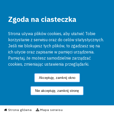
Zgoda na ciasteczka
Strona używa plików cookies, aby ułatwić Tobie
korzystanie z serwisu oraz do celów statystycznych.
Jeśli nie blokujesz tych plików, to zgadzasz się na
ich użycie oraz zapisanie w pamięci urządzenia.
Pamiętaj, że możesz samodzielnie zarządzać
cookies, zmieniając ustawienia przeglądarki.
Akceptuję, zamknij okno
Nie akceptuję, zamknij stronę
Informacyjny Serwis Policyjn
Strona główna
Mapa serwisu