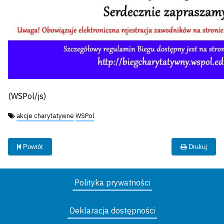
(WSPol/js)
Tagi:
akcje charytatywne
WSPol
Powrót
Drukuj
Polityka prywatności
Deklaracja dostępności