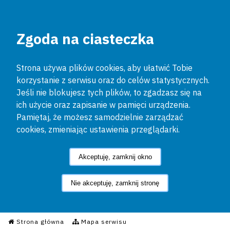
Zgoda na ciasteczka
Strona używa plików cookies, aby ułatwić Tobie
korzystanie z serwisu oraz do celów statystycznych.
Jeśli nie blokujesz tych plików, to zgadzasz się na
ich użycie oraz zapisanie w pamięci urządzenia.
Pamiętaj, że możesz samodzielnie zarządzać
cookies, zmieniając ustawienia przeglądarki.
Akceptuję, zamknij okno
Nie akceptuję, zamknij stronę
Informacyjny Serwis Policyjn
Strona główna
Mapa serwisu