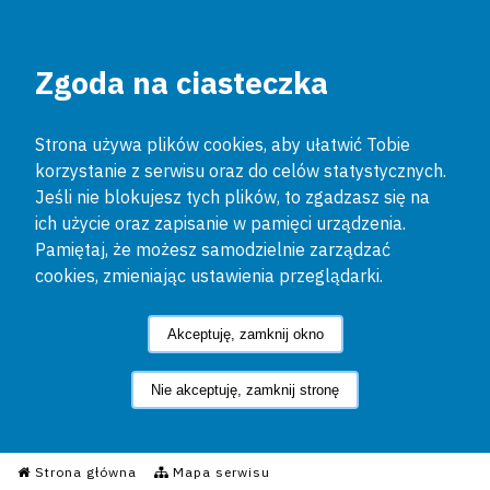
Zgoda na ciasteczka
Strona używa plików cookies, aby ułatwić Tobie
korzystanie z serwisu oraz do celów statystycznych.
Jeśli nie blokujesz tych plików, to zgadzasz się na
ich użycie oraz zapisanie w pamięci urządzenia.
Pamiętaj, że możesz samodzielnie zarządzać
cookies, zmieniając ustawienia przeglądarki.
Akceptuję, zamknij okno
Nie akceptuję, zamknij stronę
Informacyjny Serwis Policyjn
Strona główna
Mapa serwisu