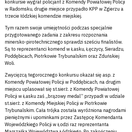
konkursie wygrał policjant z Komendy Powiatowej Policji
w Radomsku, drugie miejsce przypadło KPP w Zgierzu a
trzecie łódzkiej komendzie miejskiej.
Tym razem swoje umiejętności podczas specjalnie
przygotowanego zadania z zakresu rozpoznania
minersko-pirotechnicznego sprawdzi sześciu finalistów.
Są to reprezentanci komend w Łasku, Łęczycy, Sieradzu,
Poddębicach, Piotrkowie Trybunalskim oraz Zduńskiej
Woli.
Zwycięzcą tegorocznego konkursu okazał się asp. z
Komendy Powiatowej Policji w Poddębicach, na drugim
miejscu uplasował się st.sierż. z Komendy Powiatowej
Policji w Łasku zaś „brązowy medal” przypadł w udziale
st.sierż. z Komendy Miejskiej Policji w Piotrkowie
Trybunalskim. Cała trójka została wyróżniona nagrodami
pieniężnymi i upominkami przez Zastępcę Komendanta
Wojewódzkiego Policji w Łodzi raz reprezentanta
Marszałka Województwa Łódzkiego. Po zakończeniu