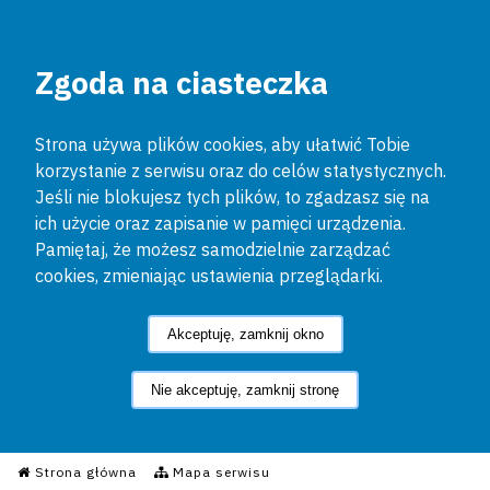
Zgoda na ciasteczka
Strona używa plików cookies, aby ułatwić Tobie
korzystanie z serwisu oraz do celów statystycznych.
Jeśli nie blokujesz tych plików, to zgadzasz się na
ich użycie oraz zapisanie w pamięci urządzenia.
Pamiętaj, że możesz samodzielnie zarządzać
cookies, zmieniając ustawienia przeglądarki.
Akceptuję, zamknij okno
Nie akceptuję, zamknij stronę
Informacyjny Serwis Policyjn
Strona główna
Mapa serwisu