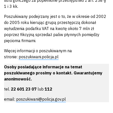
listu gończego za popełnione przestępstwo z art. 258 §
1 i 3 kk.
Poszukiwany podejrzany jest o to, że w okresie od 2002
do 2005 roku kierując grupą przestępczą dokonał
wyłudzenia podatku VAT na kwotę około 7 mln zł
poprzez fikcyjną sprzedaż paliw płynnych pomiędzy
pięcioma firmami.
Więcej informacji o poszukiwanym na
stronie:
poszukiwani.policja.pl
Osoby posiadające informacje na temat
poszukiwanego prosimy o kontakt. Gwarantujemy
anonimowość.
tel.
22 601 23 07
lub
112
email:
poszukiwani@policja.gov.pl