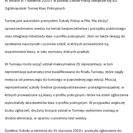
W dniach 6-7 kwietnia 2020 r. w pilskiej Szkole Policji odbędzie się XII
Ogólnopolski Turniej Klas Policyjnych.
Turniej jest autorskim pomysłem Szkoły Policji w Pile. Ma służyć
upowszechnianiu wiedzy na temat bezpieczeństwa i porządku publicznego
oraz integracji młodzieży klas o profilu policyjnym. Jest on także okazją do
spotkania nauczycieli i uczniów szkół, w których prowadzone są
wspomniane klasy, w celu wymiany dobrych praktyk.
W Turnieju może wziąć udział maksymalnie 25 reprezentacji, w tym
reprezentacje automatycznie kwalifikowane do finału Turnieju, które zajęły
miejsca od pierwszego do trzeciego w poprzedniej jego edycji. Muszą
reprezentować szkoły średnie (ponadpodstawowe i ponadgimnazjalne), w
których prowadzone są klasy o profilu policyjnym i które na dzień zgłoszenia
wykształciły absolwentów klas o profilu policyjnym. W przypadku większej
liczby zgłoszeń, drużyny biorące udział w Turnieju wyłonione zostają w
drodze eliminacji, w oparciu o pisemny test wiedzy.
Dyrektor Szkoły w terminie do 31 stycznia 2020 r. przesyła zgłoszenie do