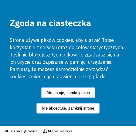
Zgoda na ciasteczka
Strona używa plików cookies, aby ułatwić Tobie
korzystanie z serwisu oraz do celów statystycznych.
Jeśli nie blokujesz tych plików, to zgadzasz się na
ich użycie oraz zapisanie w pamięci urządzenia.
Pamiętaj, że możesz samodzielnie zarządzać
cookies, zmieniając ustawienia przeglądarki.
Akceptuję, zamknij okno
Nie akceptuję, zamknij stronę
Informacyjny Serwis Policyjn
Strona główna
Mapa serwisu