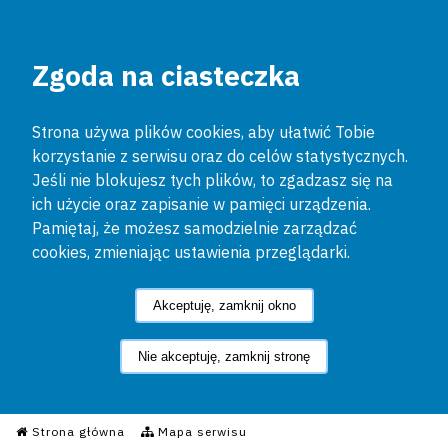
Zgoda na ciasteczka
Strona używa plików cookies, aby ułatwić Tobie
korzystanie z serwisu oraz do celów statystycznych.
Jeśli nie blokujesz tych plików, to zgadzasz się na
ich użycie oraz zapisanie w pamięci urządzenia.
Pamiętaj, że możesz samodzielnie zarządzać
cookies, zmieniając ustawienia przeglądarki.
Akceptuję, zamknij okno
Nie akceptuję, zamknij stronę
Informacyjny Serwis Policyjn
Strona główna
Mapa serwisu