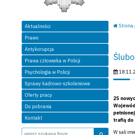
Strona
Aktualności
Prawo
Antykorupcja
Ślubo
Prawa człowieka w Policji
Data publi
18.11.
Psychologia w Policji
Sprawy kadrowo-szkoleniowe
Oferty pracy
25 nowyc
Wojewódz
Do pobrania
pełnione
Kontakt
trafią do
Wyszukiwarka
Szukaj
W sali im
Szukaj