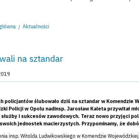
 główna
Aktualności
wali na sztandar
kacji:
2019
h policjantów ślubowało dziś na sztandar w Komendzie W
ki Policji w Opolu nadinsp. Jarosław Kaleta przywitał mł
j służby i sukcesów zawodowych. Teraz nowo przyjęci po
 swoich jednostek macierzystych. Przypominamy, że dobór 
ienia insp. Witolda Ludwikowskiego w Komendzie Wojewódzkiej 