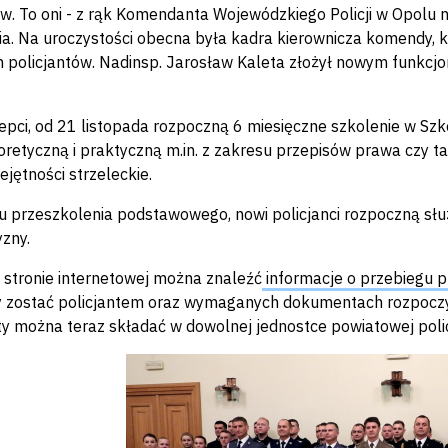
ów. To oni - z rąk Komendanta Wojewódzkiego Policji w Opolu n
a. Na uroczystości obecna była kadra kierownicza komendy, ka
h policjantów. Nadinsp. Jarosław Kaleta złożył nowym funkcjo
depci, od 21 listopada rozpoczną 6 miesięczne szkolenie
w
Szk
oretyczną i praktyczną m.in. z zakresu przepisów prawa czy tak
ejętności strzeleckie.
u przeszkolenia podstawowego, nowi policjanci rozpoczną s
zny.
 stronie internetowej można znaleźć
informacje o przebiegu p
y zostać policjantem oraz wymaganych dokumentach rozpoczy
 można teraz składać w dowolnej jednostce powiatowej policj