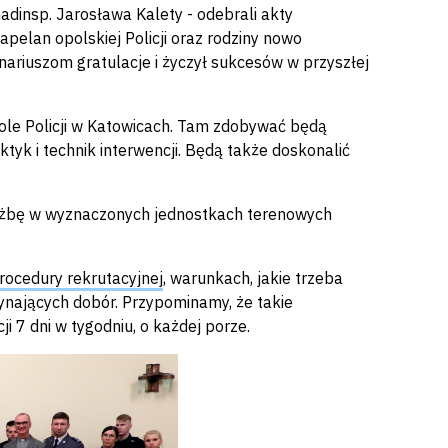
adinsp. Jarosława Kalety - odebrali akty
pelan opolskiej Policji oraz rodziny nowo
nariuszom gratulacje i życzył sukcesów w przyszłej
ole
Policji w
Katowicach
. Tam zdobywać będą
tyk i technik interwencji. Będą także doskonalić
łużbę w wyznaczonych jednostkach terenowych
rocedury rekrutacyjnej
, warunkach, jakie trzeba
nających dobór. Przypominamy, że takie
i 7 dni w tygodniu,
o każdej porze
.