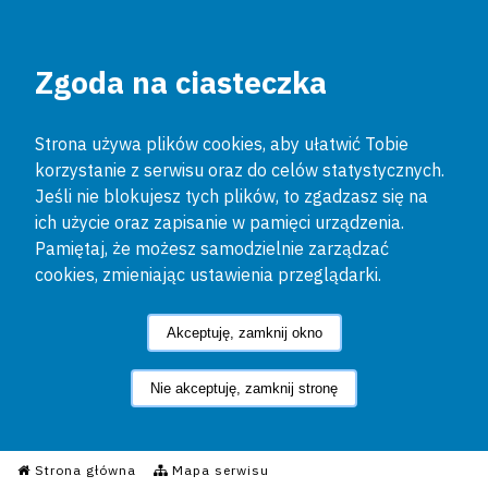
Zgoda na ciasteczka
Strona używa plików cookies, aby ułatwić Tobie
korzystanie z serwisu oraz do celów statystycznych.
Jeśli nie blokujesz tych plików, to zgadzasz się na
ich użycie oraz zapisanie w pamięci urządzenia.
Pamiętaj, że możesz samodzielnie zarządzać
cookies, zmieniając ustawienia przeglądarki.
Akceptuję, zamknij okno
Nie akceptuję, zamknij stronę
Informacyjny Serwis Policyjn
Strona główna
Mapa serwisu