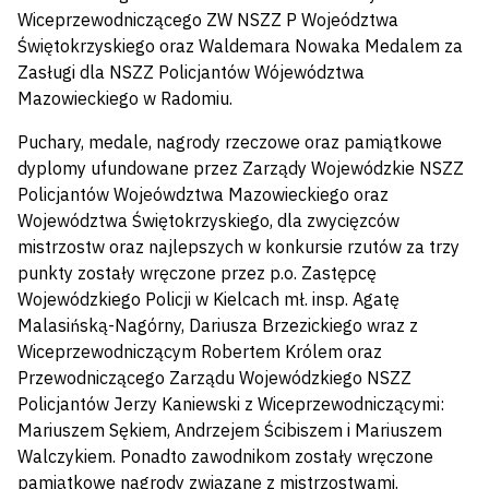
Wiceprzewodniczącego ZW NSZZ P Wojeództwa
Świętokrzyskiego oraz Waldemara Nowaka Medalem za
Zasługi dla NSZZ Policjantów Wójewództwa
Mazowieckiego w Radomiu.
Puchary, medale, nagrody rzeczowe oraz pamiątkowe
dyplomy ufundowane przez Zarządy Wojewódzkie NSZZ
Policjantów Wojeówdztwa Mazowieckiego oraz
Województwa Świętokrzyskiego, dla zwycięzców
mistrzostw oraz najlepszych w konkursie rzutów za trzy
punkty zostały wręczone przez p.o. Zastępcę
Wojewódzkiego Policji w Kielcach mł. insp. Agatę
Malasińską-Nagórny, Dariusza Brzezickiego wraz z
Wiceprzewodniczącym Robertem Królem oraz
Przewodniczącego Zarządu Wojewódzkiego NSZZ
Policjantów Jerzy Kaniewski z Wiceprzewodniczącymi:
Mariuszem Sękiem, Andrzejem Ścibiszem i Mariuszem
Walczykiem. Ponadto zawodnikom zostały wręczone
pamiątkowe nagrody związane z mistrzostwami.