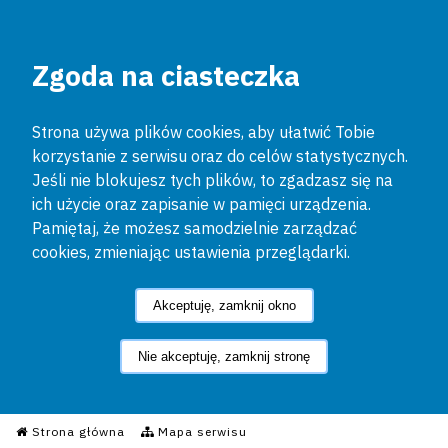
Zgoda na ciasteczka
Strona używa plików cookies, aby ułatwić Tobie
korzystanie z serwisu oraz do celów statystycznych.
Jeśli nie blokujesz tych plików, to zgadzasz się na
ich użycie oraz zapisanie w pamięci urządzenia.
Pamiętaj, że możesz samodzielnie zarządzać
cookies, zmieniając ustawienia przeglądarki.
Akceptuję, zamknij okno
Nie akceptuję, zamknij stronę
Informacyjny Serwis Policyjn
Strona główna
Mapa serwisu