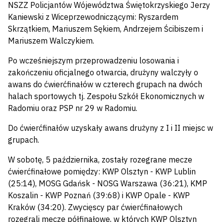
NSZZ Policjantów Wójewództwa Świętokrzyskiego Jerzy
Kaniewski z Wiceprzewodniczącymi: Ryszardem
Skrzątkiem, Mariuszem Sękiem, Andrzejem Ścibiszem i
Mariuszem Walczykiem.
Po wcześniejszym przeprowadzeniu losowania i
zakończeniu oficjalnego otwarcia, drużyny walczyły o
awans do ćwierćfinałów w czterech grupach na dwóch
halach sportowych tj. Zespołu Szkół Ekonomicznych w
Radomiu oraz PSP nr 29 w Radomiu.
Do ćwierćfinałów uzyskały awans drużyny z I i II miejsc w
grupach.
W sobotę, 5 października, zostały rozegrane mecze
ćwierćfinałowe pomiędzy: KWP Olsztyn - KWP Lublin
(25:14), MOSG Gdańsk - NOSG Warszawa (36:21), KMP
Koszalin - KWP Poznań (39:68) i KWP Opale - KWP
Kraków (34:20). Zwycięscy par ćwierćfinałowych
rozegrali mecze półfinałowe, w których KWP Olsztyn