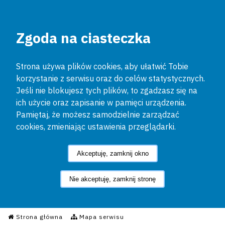
Zgoda na ciasteczka
Strona używa plików cookies, aby ułatwić Tobie
korzystanie z serwisu oraz do celów statystycznych.
Jeśli nie blokujesz tych plików, to zgadzasz się na
ich użycie oraz zapisanie w pamięci urządzenia.
Pamiętaj, że możesz samodzielnie zarządzać
cookies, zmieniając ustawienia przeglądarki.
Akceptuję, zamknij okno
Nie akceptuję, zamknij stronę
Informacyjny Serwis Policyjn
Strona główna
Mapa serwisu