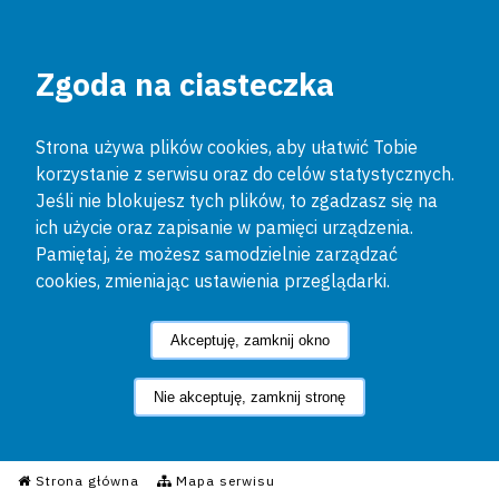
Zgoda na ciasteczka
Strona używa plików cookies, aby ułatwić Tobie
korzystanie z serwisu oraz do celów statystycznych.
Jeśli nie blokujesz tych plików, to zgadzasz się na
ich użycie oraz zapisanie w pamięci urządzenia.
Pamiętaj, że możesz samodzielnie zarządzać
cookies, zmieniając ustawienia przeglądarki.
Akceptuję, zamknij okno
Nie akceptuję, zamknij stronę
Informacyjny Serwis Policyjn
Strona główna
Mapa serwisu