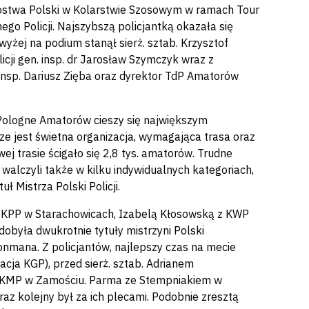
rzostwa Polski w Kolarstwie Szosowym w ramach Tour
Policji. Najszybszą policjantką okazała się
yżej na podium stanął sierż. sztab. Krzysztof
cji gen. insp. dr Jarosław Szymczyk wraz z
insp. Dariusz Zięba oraz dyrektor TdP Amatorów
 Pologne Amatorów cieszy się największym
ze jest świetna organizacja, wymagająca trasa oraz
 trasie ścigało się 2,8 tys. amatorów. Trudne
walczyli także w kilku indywidualnych kategoriach,
ł Mistrza Polski Policji.
 z KPP w Starachowicach, Izabelą Kłosowską z KWP
obyła dwukrotnie tytuły mistrzyni Polski
ronmana. Z policjantów, najlepszy czas na mecie
acja KGP), przed sierż. sztab. Adrianem
z KMP w Zamościu. Parma ze Stempniakiem w
raz kolejny był za ich plecami. Podobnie zresztą