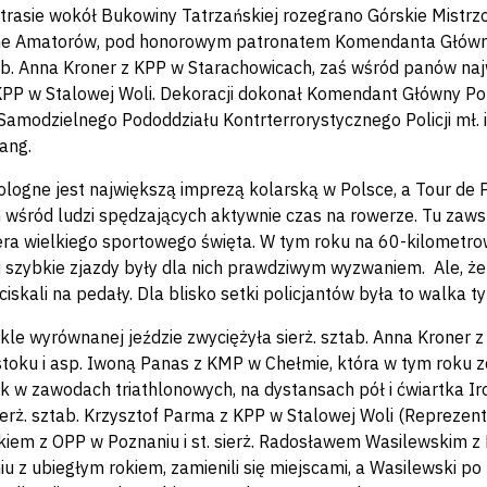
a trasie wokół Bukowiny Tatrzańskiej rozegrano Górskie Mist
e Amatorów, pod honorowym patronatem Komendanta Głównego 
tab. Anna Kroner z KPP w Starachowicach, zaś wśród panów najw
PP w Stalowej Woli. Dekoracji dokonał Komendant Główny Poli
amodzielnego Pododdziału Kontrterrorystycznego Policji mł. 
Lang.
ologne jest największą imprezą kolarską w Polsce, a Tour de
 wśród ludzi spędzających aktywnie czas na rowerze. Tu zaws
a wielkiego sportowego święta. W tym roku na 60-kilometrowej
i szybkie zjazdy były dla nich prawdziwym wyzwaniem. Ale, że 
skali na pedały. Dla blisko setki policjantów była to walka tytu
kle wyrównanej jeździe zwyciężyła sierż. sztab. Anna Kroner
toku i asp. Iwoną Panas z KMP w Chełmie, która w tym roku zd
ek w zawodach triathlonowych, na dystansach pół i ćwiartka I
ierż. sztab. Krzysztof Parma z KPP w Stalowej Woli (Reprezent
iem z OPP w Poznaniu i st. sierż. Radosławem Wasilewskim 
u z ubiegłym rokiem, zamienili się miejscami, a Wasilewski po 