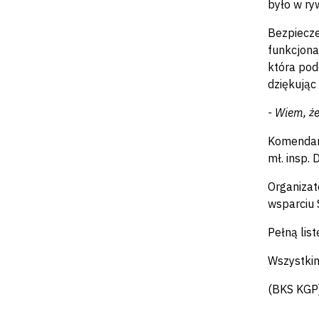
było w ry
Bezpiecze
funkcjona
która pod
dziękując
- Wiem, ż
Komendant
mł. insp. 
Organizat
wsparciu 
Pełną lis
Wszystkim
(BKS KGP