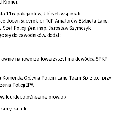
d Kroner.
 116 policjantów, których wspierali
racę doceniła dyrektor TdP Amatorów Elżbieta Lang,
 Szef Policji gen. insp. Jarosław Szymczyk
ąc się do zawodników, dodał:
i ponownie na rowerze towarzyszył mu dowódca SPKP
Komenda Główna Policji i Lang Team Sp. z o.o. przy
nia Policji IPA.
www.tourdepologneamatorow.pl/
szamy za rok.