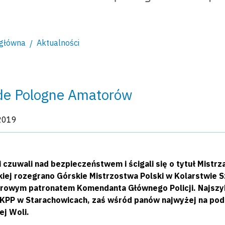
 główna
Aktualności
de Pologne Amatorów
kacji:
2019
i czuwali nad bezpieczeństwem i ścigali się o tytuł Mistrz
kiej rozegrano Górskie Mistrzostwa Polski w Kolarstwi
rowym patronatem Komendanta Głównego Policji. Najszybsz
 KPP w Starachowicach, zaś wśród panów najwyżej na podi
ej Woli.