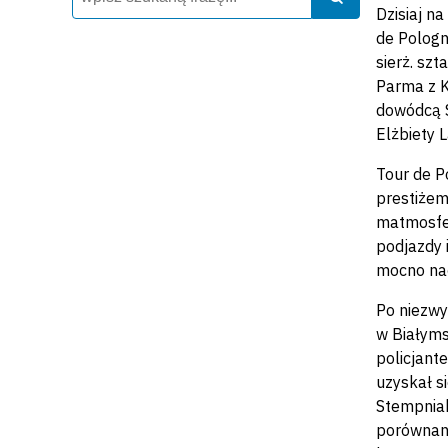
Dzisiaj n
de Pologn
sierż. sz
Parma z K
dowódcą S
Elżbiety 
Tour de P
prestiżem
matmosfer
podjazdy 
mocno naci
Po niezwy
w Białyms
policjant
uzyskał s
Stempniak
porównani