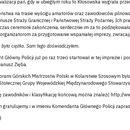
walizacji pań, gdy w ubiegłym roku to Kłosowska wygrała prze
ństwa na trasie wyścigu amatorów oraz zawodowców pilnowało
riusze Straży Granicznej i Państwowej Straży Pożarnej. Ich p
czas ceremonii zakończenia, serdecznie im za to podziękowała.
 organizatorom za przygotowanie wspaniałej imprezy, zwracaj
e było ciężko. Sam tego doświadczyłem.
 Główny Policji już po raz trzeci startował w tej imprezie 
Dariusz Zięba.
orami Górskich Mistrzostw Polski w Kolarstwie Szosowym była 
Stołecznej Grupy Wojewódzkiej Międzynarodowego Stowarzysze
tę zawodników i klasyfikację końcową można znaleźć http://
 gratulujemy i w imieniu Komendanta Głównego Policji zapra
)