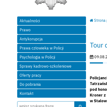
Strona
Aktualności
Prawo
Antykorupcja
Tour 
Prawa człowieka w Policji
Data publi
09.08.
Psychologia w Policji
Sprawy kadrowo-szkoleniowe
Oferty pracy
Policjanc
Tatrzańs
Do pobrania
pod hono
Kontakt
Kroner z
w Stalow
Wyszukiwarka
Szukaj
Szukaj