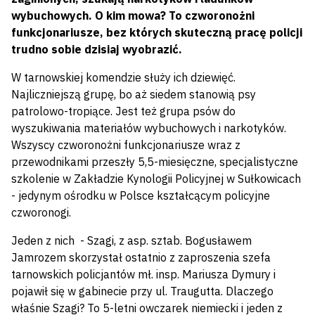
wybuchowych. O kim mowa? To czworonożni
funkcjonariusze, bez których skuteczną pracę policji
trudno sobie dzisiaj wyobrazić.
W tarnowskiej komendzie służy ich dziewięć.
Najliczniejszą grupę, bo aż siedem stanowią psy
patrolowo-tropiące. Jest też grupa psów do
wyszukiwania materiałów wybuchowych i narkotyków.
Wszyscy czworonożni funkcjonariusze wraz z
przewodnikami przeszły 5,5-miesięczne, specjalistyczne
szkolenie w Zakładzie Kynologii Policyjnej w Sułkowicach
- jedynym ośrodku w Polsce kształcącym policyjne
czworonogi.
Jeden z nich - Szagi, z asp. sztab. Bogusławem
Jamrozem skorzystał ostatnio z zaproszenia szefa
tarnowskich policjantów mł. insp. Mariusza Dymury i
pojawił się w gabinecie przy ul. Traugutta. Dlaczego
właśnie Szagi? To 5-letni owczarek niemiecki i jeden z