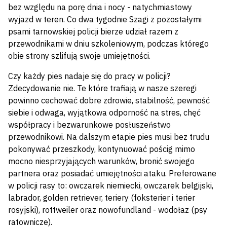
bez względu na porę dnia i nocy - natychmiastowy
wyjazd w teren. Co dwa tygodnie Szagi z pozostałymi
psami tarnowskiej policji bierze udział razem z
przewodnikami w dniu szkoleniowym, podczas którego
obie strony szlifują swoje umiejętności.
Czy każdy pies nadaje się do pracy w policji?
Zdecydowanie nie. Te które trafiają w nasze szeregi
powinno cechować dobre zdrowie, stabilność, pewność
siebie i odwaga, wyjątkowa odporność na stres, chęć
współpracy i bezwarunkowe posłuszeństwo
przewodnikowi. Na dalszym etapie pies musi bez trudu
pokonywać przeszkody, kontynuować pościg mimo
mocno niesprzyjających warunków, bronić swojego
partnera oraz posiadać umiejętności ataku. Preferowane
w policji rasy to: owczarek niemiecki, owczarek belgijski,
labrador, golden retriever, teriery (foksterier i terier
rosyjski), rottweiler oraz nowofundland - wodołaz (psy
ratownicze).