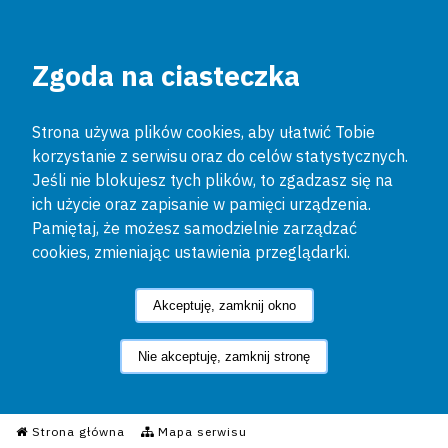
Zgoda na ciasteczka
Strona używa plików cookies, aby ułatwić Tobie
korzystanie z serwisu oraz do celów statystycznych.
Jeśli nie blokujesz tych plików, to zgadzasz się na
ich użycie oraz zapisanie w pamięci urządzenia.
Pamiętaj, że możesz samodzielnie zarządzać
cookies, zmieniając ustawienia przeglądarki.
Akceptuję, zamknij okno
Nie akceptuję, zamknij stronę
Informacyjny Serwis Policyjn
Strona główna
Mapa serwisu