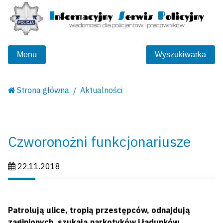
Menu
Wyszukiwarka
Strona główna
Aktualności
Czworonożni funkcjonariusze
Data publikacji:
22.11.2018
Patrolują ulice, tropią przestępców, odnajdują
zaginionych, szukają narkotyków i ładunków