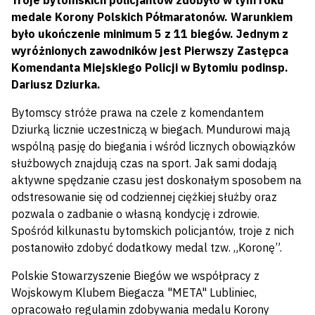
Troje bytomskich policjantów zdobyło w tym roku
medale Korony Polskich Półmaratonów. Warunkiem
było ukończenie minimum 5 z 11 biegów. Jednym z
wyróżnionych zawodników jest Pierwszy Zastępca
Komendanta Miejskiego Policji w Bytomiu podinsp.
Dariusz Dziurka.
Bytomscy stróże prawa na czele z komendantem
Dziurką licznie uczestniczą w biegach. Mundurowi mają
wspólną pasję do biegania i wśród licznych obowiązków
służbowych znajdują czas na sport. Jak sami dodają
aktywne spędzanie czasu jest doskonałym sposobem na
odstresowanie się od codziennej ciężkiej służby oraz
pozwala o zadbanie o własną kondycję i zdrowie.
Spośród kilkunastu bytomskich policjantów, troje z nich
postanowiło zdobyć dodatkowy medal tzw. „Koronę”.
Polskie Stowarzyszenie Biegów we współpracy z
Wojskowym Klubem Biegacza "META" Lubliniec,
opracowało regulamin zdobywania medalu Korony