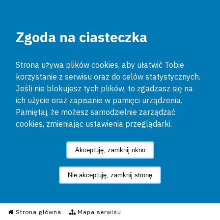
Zgoda na ciasteczka
Strona używa plików cookies, aby ułatwić Tobie
korzystanie z serwisu oraz do celów statystycznych.
Jeśli nie blokujesz tych plików, to zgadzasz się na
ich użycie oraz zapisanie w pamięci urządzenia.
Pamiętaj, że możesz samodzielnie zarządzać
cookies, zmieniając ustawienia przeglądarki.
Akceptuję, zamknij okno
Nie akceptuję, zamknij stronę
Informacyjny Serwis Policyjn
Strona główna
Mapa serwisu