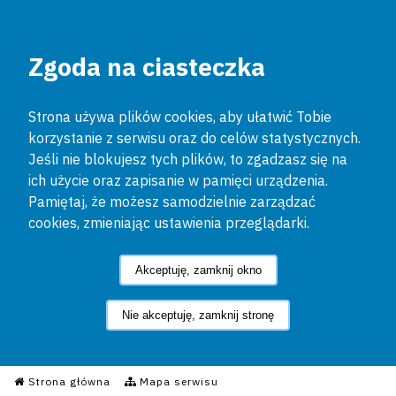
Zgoda na ciasteczka
Strona używa plików cookies, aby ułatwić Tobie
korzystanie z serwisu oraz do celów statystycznych.
Jeśli nie blokujesz tych plików, to zgadzasz się na
ich użycie oraz zapisanie w pamięci urządzenia.
Pamiętaj, że możesz samodzielnie zarządzać
cookies, zmieniając ustawienia przeglądarki.
Akceptuję, zamknij okno
Nie akceptuję, zamknij stronę
Informacyjny Serwis Policyjn
Strona główna
Mapa serwisu