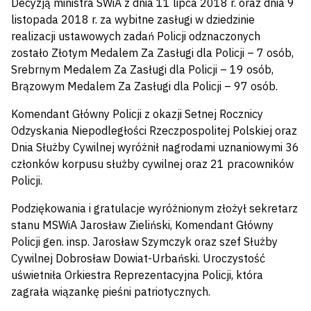
Decyzją ministra SWiA z dnia 11 lipca 2018 r. oraz dnia 9
listopada 2018 r. za wybitne zasługi w dziedzinie
realizacji ustawowych zadań Policji odznaczonych
zostało Złotym Medalem Za Zasługi dla Policji – 7 osób,
Srebrnym Medalem Za Zasługi dla Policji – 19 osób,
Brązowym Medalem Za Zasługi dla Policji – 97 osób.
Komendant Główny Policji z okazji Setnej Rocznicy
Odzyskania Niepodległości Rzeczpospolitej Polskiej oraz
Dnia Służby Cywilnej wyróżnił nagrodami uznaniowymi 36
członków korpusu służby cywilnej oraz 21 pracowników
Policji.
Podziękowania i gratulacje wyróżnionym złożył sekretarz
stanu MSWiA Jarosław Zieliński, Komendant Główny
Policji gen. insp. Jarosław Szymczyk oraz szef Służby
Cywilnej Dobrosław Dowiat-Urbański. Uroczystość
uświetniła Orkiestra Reprezentacyjna Policji, która
zagrała wiązankę pieśni patriotycznych.