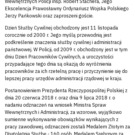
Wewnętrznych Policji insp. Robert Stachera, Jego
Ekscelencja Prawosławny Ordynariusz Wojska Polskiego
Jerzy Pańkowski oraz zaproszeni goście.
Dzień Służby Cywilnej obchodzony jest 11 listopada
corocznie od 2000 r. Jego myślą przewodnią jest
podkreślenie znaczenia służby cywilnej i administracji
państwowej. W Policji, od 2009 r. obchodzony jest w tym
dniu Dzień Pracowników Cywilnych, a uroczystości
przypadające tego dnia są okazją do wyróżnienia
pracowników za ich rzetelną pracę i przyczynienie się do
lepszej pracy urzędów administracji rządowej w kraju.
Postanowieniem Prezydenta Rzeczypospolitej Polskiej z
dnia 20 czerwca 2018 r. oraz dnia 9 lipca 2018 r. o
nadaniu odznaczeń na wniosek Ministra Spraw
Wewnętrznych i Administracji, za wzorowe, wyjątkowo
sumienne wykonywanie obowiązków wynikających z
pracy zawodowej, odznaczeni zostali Medalem Złotym za
Długoletnią Służbę - 160 osób, Medalem Srebrnym za