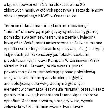
o łącznej powierzchni 1,7 ha zlokalizowano 25
zbiorowych mogił, w których spoczywają szczątki jeńców
obozu specjalnego NKWD w Ostaszkowie.
Teren cmentarza ma formę kurhanu otoczonego
"murem", stanowiącym jak gdyby symboliczną granicę
pomiędzy światem zewnętrznym a ziemią uświęconą
krwią ofiar. Wokół muru umieszczone są żeliwne imienne
epitafia osób, których kości tu spoczywają. Ciąg inskrypcji
indywidualnych zakończony jest płaskorzeźbami,
przedstawiającymi Krzyż Kampanii Wrześniowej i Krzyż
Virtuti Militari. Elementy te nie wystają ponad
powierzchnię ziemi, symbolizując ponad półwiekową
ciszę w ujawnieniu miejsca zbrodni, jak gdyby
archeologiczną odkrywkę. Jednym z głównych
elementów cmentarza jest wielka "brama", przesunięta z
granicy muru w głąb cmentarza i stanowiąca zbiorowe
epitafium. Jest ona otwarta, a stojący w niej wysoki
żeliwny krzyż znamionuje zwycięstwo prawdy.