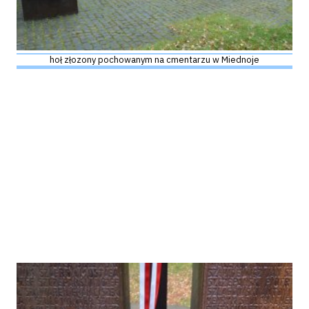
hoł złozony pochowanym na cmentarzu w Miednoje