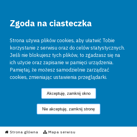
Zgoda na ciasteczka
Strona używa plików cookies, aby ułatwić Tobie
korzystanie z serwisu oraz do celów statystycznych.
Jeśli nie blokujesz tych plików, to zgadzasz się na
ich użycie oraz zapisanie w pamięci urządzenia.
Pamiętaj, że możesz samodzielnie zarządzać
cookies, zmieniając ustawienia przeglądarki.
Akceptuję, zamknij okno
Nie akceptuję, zamknij stronę
Informacyjny Serwis Policyjn
Strona główna
Mapa serwisu