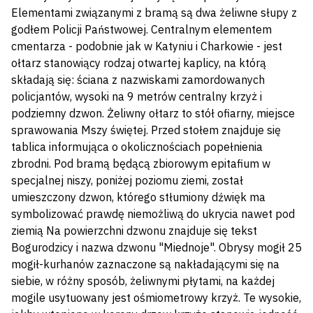
Elementami związanymi z bramą są dwa żeliwne słupy z
godłem Policji Państwowej. Centralnym elementem
cmentarza - podobnie jak w Katyniu i Charkowie - jest
ołtarz stanowiący rodzaj otwartej kaplicy, na którą
składają się: ściana z nazwiskami zamordowanych
policjantów, wysoki na 9 metrów centralny krzyż i
podziemny dzwon. Żeliwny ołtarz to stół ofiarny, miejsce
sprawowania Mszy świętej. Przed stołem znajduje się
tablica informująca o okolicznościach popełnienia
zbrodni. Pod bramą będącą zbiorowym epitafium w
specjalnej niszy, poniżej poziomu ziemi, został
umieszczony dzwon, którego stłumiony dźwięk ma
symbolizować prawdę niemożliwą do ukrycia nawet pod
ziemią Na powierzchni dzwonu znajduje się tekst
Bogurodzicy i nazwa dzwonu "Miednoje". Obrysy mogił 25
mogił-kurhanów zaznaczone są nakładającymi się na
siebie, w różny sposób, żeliwnymi płytami, na każdej
mogile usytuowany jest ośmiometrowy krzyż. Te wysokie,