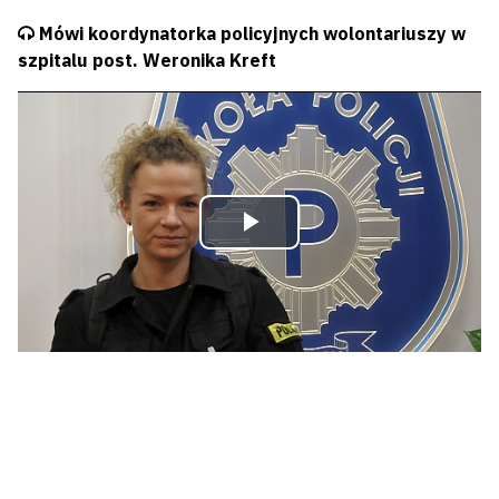
Nagranie audio
Mówi koordynatorka policyjnych wolontariuszy w
szpitalu post. Weronika Kreft
Odtwórz
wideo