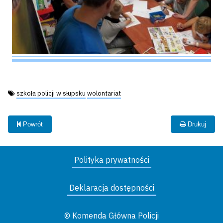
Tagi:
szkoła policji w słupsku
wolontariat
Powrót
Drukuj
Polityka prywatności
Deklaracja dostępności
© Komenda Główna Policji