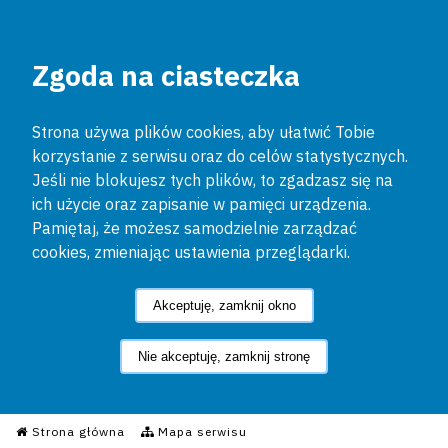
Zgoda na ciasteczka
Strona używa plików cookies, aby ułatwić Tobie
korzystanie z serwisu oraz do celów statystycznych.
Jeśli nie blokujesz tych plików, to zgadzasz się na
ich użycie oraz zapisanie w pamięci urządzenia.
Pamiętaj, że możesz samodzielnie zarządzać
cookies, zmieniając ustawienia przeglądarki.
Akceptuję, zamknij okno
Nie akceptuję, zamknij stronę
Informacyjny Serwis Policyjn
Strona główna
Mapa serwisu