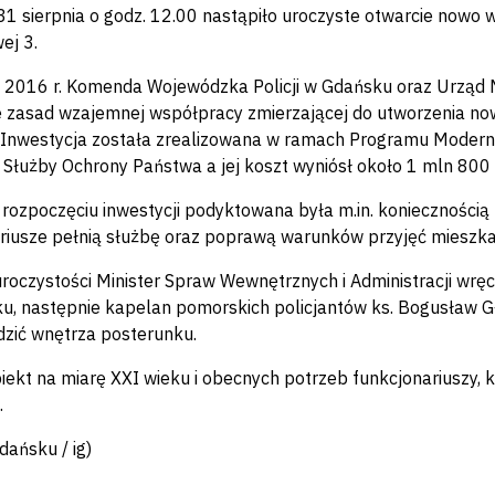
31 sierpnia o godz. 12.00 nastąpiło uroczyste otwarcie now
ej 3.
 2016 r. Komenda Wojewódzka Policji w Gdańsku oraz Urząd 
 zasad wzajemnej współpracy zmierzającej do utworzenia nowe
Inwestycja została zrealizowana w ramach Programu Moderniza
i Służby Ochrony Państwa a jej koszt wyniósł około 1 mln 800 t
 rozpoczęciu inwestycji podyktowana była m.in. koniecznośc
riusze pełnią służbę oraz poprawą warunków przyjęć mieszk
roczystości Minister Spraw Wewnętrznych i Administracji wręc
u, następnie kapelan pomorskich policjantów ks. Bogusław G
dzić wnętrza posterunku.
biekt na miarę XXI wieku i obecnych potrzeb funkcjonariuszy,
.
ańsku / ig)