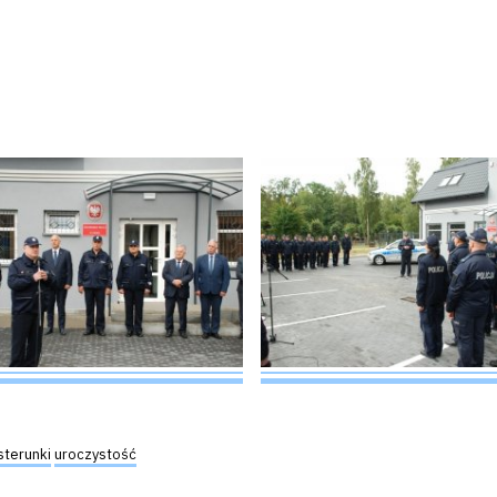
terunki
uroczystość