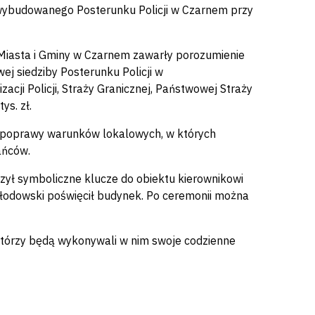
o wybudowanego Posterunku Policji w Czarnem przy
Miasta i Gminy w Czarnem zawarły porozumienie
j siedziby Posterunku Policji w
cji Policji, Straży Granicznej, Państwowej Straży
ys. zł.
ią poprawy warunków lokalowych, w których
ańców.
zył symboliczne klucze do obiektu kierownikowi
łodowski poświęcił budynek.
Po ceremonii można
 którzy będą wykonywali w nim swoje codzienne