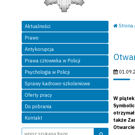
Strona
Aktualności
Prawo
Antykorupcja
Otwar
Prawa człowieka w Policji
Data publi
01.09.
Psychologia w Policji
Sprawy kadrowo-szkoleniowe
Oferty pracy
W piątek
Symbolic
Do pobrania
otrzymał
Kontakt
także Za
Otwarcie
Wyszukiwarka
Szukaj
Szukaj