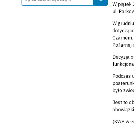
W piątek 
ul. Parkow
W grudniu
dotyczące
Czarnem.
Pożarnej 
Decyzja o
funkcjona
Podczas u
posterunk
było zwie
Jest to o
obowiązki
(KWP w Gd