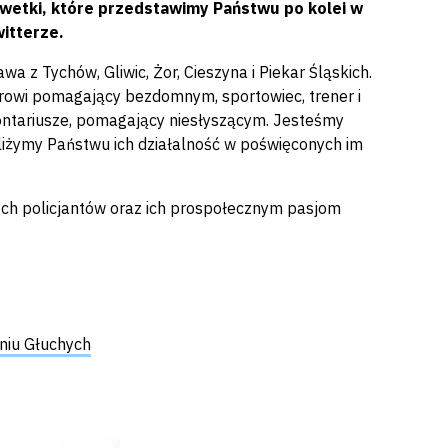
lwetki, które przedstawimy Państwu po kolei w
itterze.
 z Tychów, Gliwic, Żor, Cieszyna i Piekar Śląskich.
urowi pomagający bezdomnym, sportowiec, trener i
olontariusze, pomagający niesłyszącym. Jesteśmy
liżymy Państwu ich działalność w poświęconych im
ch policjantów oraz ich prospołecznym pasjom
niu Głuchych