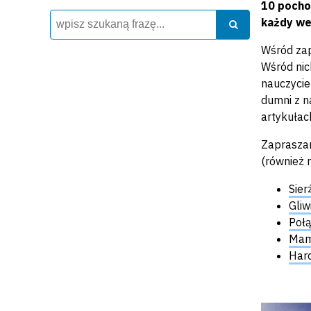
10 pocho
Wyszukiwarka
Szukaj
każdy we
Szukaj
Wśród zap
Wśród nic
nauczycie
dumni z n
artykułac
Zapraszam
(również 
Sier
Gliw
Połą
Mama
Harc