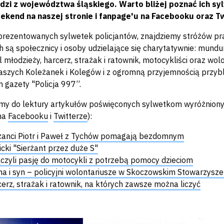
dzi z województwa śląskiego. Warto bliżej poznać ich sy
ekend na naszej stronie i fanpage'u na Facebooku oraz Tw
rezentowanych sylwetek policjantów, znajdziemy stróżów prawa
h są społecznicy i osoby udzielające się charytatywnie: mund
l młodzieży, harcerz, strażak i ratownik, motocykliści oraz w
aszych Koleżanek i Kolegów i z ogromną przyjemnością przyb
h gazety "Policja 997”.
y do lektury artykułów poświęconych sylwetkom wyróżniony
na
Facebooku
i
Twitterze
)
:
żanci Piotr i Paweł z Tychów pomagają bezdomnym
icki "Sierżant przez duże S"
czyli pasję do motocykli z potrzebą pomocy dzieciom
 i syn – policyjni wolontariusze w Skoczowskim Stowarzysze
erz, strażak i ratownik, na których zawsze można liczyć