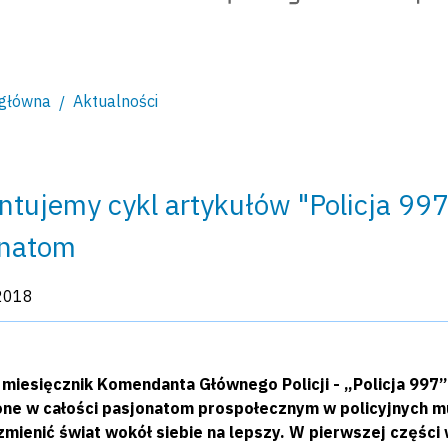
 główna
Aktualności
ntujemy cykl artykułów "Policja 99
onatom
kacji:
2018
y miesięcznik Komendanta Głównego Policji - „Policja 9
ne w całości pasjonatom prospołecznym w policyjnych 
 zmienić świat wokół siebie na lepszy. W pierwszej częśc