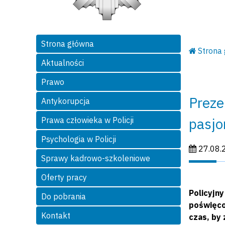
Strona główna
Strona
Aktualności
Prawo
Preze
Antykorupcja
pasj
Prawa człowieka w Policji
Psychologia w Policji
Data publi
27.08.
Sprawy kadrowo-szkoleniowe
Oferty pracy
Policyjn
Do pobrania
poświęco
Kontakt
czas, by