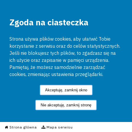
Zgoda na ciasteczka
Strona używa plików cookies, aby ułatwić Tobie
korzystanie z serwisu oraz do celów statystycznych.
Jeśli nie blokujesz tych plików, to zgadzasz się na
ich użycie oraz zapisanie w pamięci urządzenia.
Pamiętaj, że możesz samodzielnie zarządzać
cookies, zmieniając ustawienia przeglądarki.
Akceptuję, zamknij okno
Nie akceptuję, zamknij stronę
Informacyjny Serwis Policyjn
Strona główna
Mapa serwisu