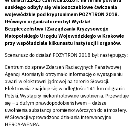
W dniach 12-13 czerwca 2018 r. na ternie powiatu
suskiego odbyły się wieloszczeblowe ćwiczenia
wojewódzkie pod kryptonimem POZYTRON 2018.
Głównym organizatorem był Wydział
Bezpieczeństwa i Zarządzania Kryzysowego
Małopolskiego Urzędu Wojewódzkiego w Krakowie
przy współudziale kilkunastu instytucji i organów.
Scenariusz do działań POZYTRON 2018 był następujący:
Centrum do spraw Zdarzeń Radiacyjnych Państwowej
Agencji Atomistyki otrzymało informację o wystąpieniu
awarii w elektrowni jądrowej na terenie Słowacji.
Elektrownia znajduje się w odległości 141 km od granic
Polski. Wystąpiły niekontrolowane uwolnienia. Przewiduje
się – z dużym prawdopodobieństwem – dalsze
uwolnienia substancji promieniotwórczych do atmosfery.
W Słowacji wprowadzono działania interwencyjne
HERCA-WENRA.