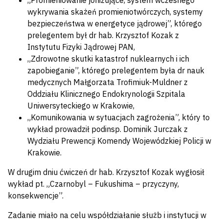
„Promieniowanie jonizujące, system wczesnego
wykrywania skażeń promieniotwórczych, systemy
bezpieczeństwa w energetyce jądrowej”, którego
prelegentem był dr hab. Krzysztof Kozak z
Instytutu Fizyki Jądrowej PAN,
„Zdrowotne skutki katastrof nuklearnych i ich
zapobieganie”, którego prelegentem była dr nauk
medycznych Małgorzata Trofimiuk-Muldner z
Oddziału Klinicznego Endokrynologii Szpitala
Uniwersyteckiego w Krakowie,
„Komunikowania w sytuacjach zagrożenia”, który to
wykład prowadził podinsp. Dominik Jurczak z
Wydziału Prewencji Komendy Wojewódzkiej Policji w
Krakowie.
W drugim dniu ćwiczeń dr hab. Krzysztof Kozak wygłosił
wykład pt. „Czarnobyl – Fukushima – przyczyny,
konsekwencje”.
Zadanie miało na celu współdziałanie służb i instytucji w