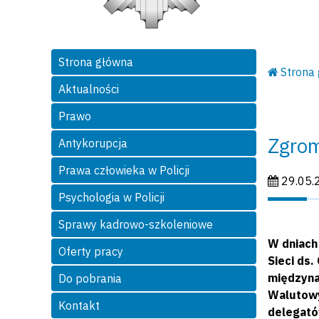
Strona główna
Strona
Aktualności
Prawo
Zgrom
Antykorupcja
Prawa człowieka w Policji
Data publi
29.05.
Psychologia w Policji
Sprawy kadrowo-szkoleniowe
W dniach
Oferty pracy
Sieci ds
międzyna
Do pobrania
Walutowy
Kontakt
delegatów