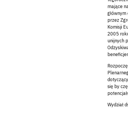
mające na
głównym c
przez Zgr
Komisji E
2005 roku
unijnych 
Odzyskiwa
beneficje
Rozpoczęt
Plenarneg
dotyczący
się by cz
potencjał
Wydział d