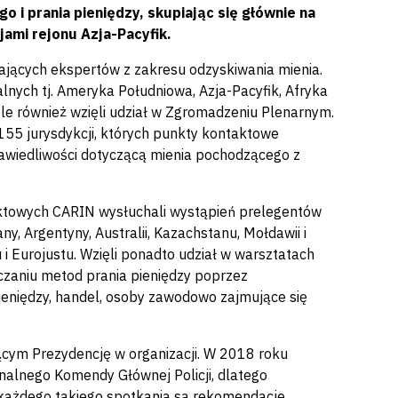
 i prania pieniędzy, skupiając się głównie na
jami rejonu Azja-Pacyfik.
zających ekspertów z zakresu odzyskiwania mienia.
nalnych tj. Ameryka Południowa, Azja-Pacyfik, Afryka
le również wzięli udział w Zgromadzeniu Plenarnym.
55 jurysdykcji, których punkty kontaktowe
rawiedliwości dotyczącą mienia pochodzącego z
aktowych CARIN wysłuchali wystąpień prelegentów
any, Argentyny, Australii, Kazachstanu, Mołdawii i
u i Eurojustu. Wzięli ponadto udział w warsztatach
czaniu metod prania pieniędzy poprzez
pieniędzy, handel, osoby zawodowo zajmujące się
cym Prezydencję w organizacji. W 2018 roku
nalnego Komendy Głównej Policji, dlatego
każdego takiego spotkania są rekomendacje