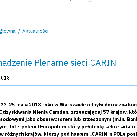
 główna
Aktualności
adzenie Plenarne sieci CARIN
kacji:
2018
 23-25 maja 2018 roku w Warszawie odbyła doroczna konf
. Odzyskiwania Mienia Camden, zrzeszającej 57 krajów, kt
rodowymi jako obserwatorem lub zrzeszonym (m.in. B
m, Interpolem i Europolem który pełni rolę sekretariatu 
 różnych krajów, którzy pod hasłem „CARIN in POLe positi