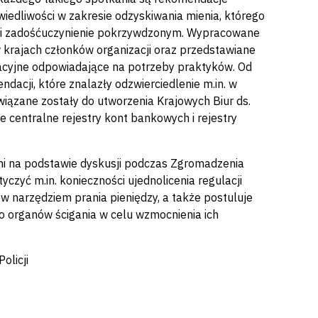
wiedliwości w zakresie odzyskiwania mienia, którego
i i zadośćuczynienie pokrzywdzonym. Wypracowane
rajach członków organizacji oraz przedstawiane
slacyjne odpowiadające na potrzeby praktyków. Od
acji, które znalazły odzwierciedlenie m.in. w
iązane zostały do utworzenia Krajowych Biur ds.
 centralne rejestry kont bankowych i rejestry
i na podstawie dyskusji podczas Zgromadzenia
zyć m.in. konieczności ujednolicenia regulacji
w narzędziem prania pieniędzy, a także postuluje
o organów ścigania w celu wzmocnienia ich
olicji