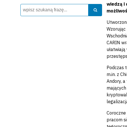
wiedzą i
Wyszukiwarka
Szukaj
Szukaj
możliwośc
Utworzona
Wzorując 
Wschodnia
CARIN wra
ułatwiają
przestęps
Podczas t
m.in. z Ch
Andory, a 
mających 
kryptowal
legalizac
Coroczne 
pracom si
tegoroczn