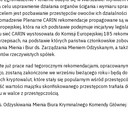
 celu usprawnienie działania organów ścigania i wymiaru spra
elem jest pozbawianie przestępców owoców ich działalnośc
omadzenie Plenarne CARIN rekomendacje propagowane są w k
uropejskiej, która na ich podstawie podejmuje inicjatywy legi
 sieć CARIN wystosowała do Komisji Europejskiej 185 rekomend
przepisach, na podstawie których państwa członkowskie zobow
nia Mienia i Biur ds. Zarządzania Mieniem Odzyskanym, a także
ntów rzeczywistych spółek.
e już prace nad tegorocznymi rekomendacjami, opracowanym
o, zostaną zakończone we wrześniu bieżącego roku i będą dotyc
ch kryptowalut, które stały się popularnym wśród przestępcó
ęść wartości majątku skonfiskowanego przestępcom trafiała d
u w walce z przestępczością.
s. Odzyskiwania Mienia Biura Kryminalnego Komendy Głównej P