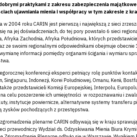
 dobrymi praktykami z zakresu zabezpieczenia majątkowego
iach ujawniania mienia i współpracy w tym zakresie z kra
 w 2004 roku CARIN jest pierwszą i największą z sieci zrzes
się na jej doświadczeniach, do tej pory powstało 6 sieci regio
, Afryka Zachodnia, Afryka Południowa, których przedstawicie
z ze swoimi regionalnymi odpowiednikami obejmuje obecnie 1
 wymianę informacji pomiędzy organami ścigania i wymiaru sp
twa.
egorocznej konferencji eksperci pełniący rolę punktów kont
in, Singapuru, Indonezji, Korei Południowej, Omanu, Kenii, Bostf
także przedstawicieli Komisji Europejskiej, Interpolu, Europol
na celu poszerzenie ich umiejętności w rozpoznawaniu i zwal
uty, instytucje powiernicze, alternatywne systemy transferu 
ją zysków pochodzących z przestępstwa.
zgromadzenia plenarne CARIN odbywają się w kraju sprawują
eci przewodniczy Wydział ds. Odzyskiwania Mienia Biura Krymi
e Zgromadzenie Plenarne odbyło się w Warszawie. Wynikiem 