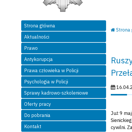
Strona główna
Strona
Aktualności
Prawo
Ruszy
Antykorupcja
Przeł
Prawa człowieka w Policji
Psychologia w Policji
Data publi
16.04.
Sprawy kadrowo-szkoleniowe
Oferty pracy
Już 9 maj
Do pobrania
Sienickie
Kontakt
cywilni. 