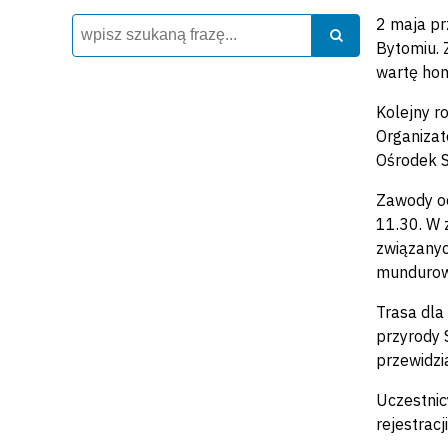
2 maja prz
Wyszukiwarka
Szukaj
Szukaj
Bytomiu. Z
wartę ho
Kolejny r
Organizat
Ośrodek S
Zawody od
11.30. W 
związanyc
mundurowy
Trasa dla
przyrody 
przewidz
Uczestnic
rejestracj