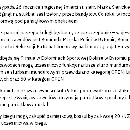
ypada 26 rocznica tragicznej śmierci st. sierż. Marka Sienickie
ginął na służbie, zastrzelony przez bandytów. Co roku, w roczn
norową pod pamiątkowym obeliskiem.
ok pamięć naszego kolegi będziemy czcić szczególnie – woje
orem zawodów jest Komenda Miejska Policji w Bytomiu, Kome
portu i Rekreacji. Patronat honorowy nad imprezą objął Prez
będą się 9 maja w Dolomitach Sportowej Dolinie w Bytomiu prz
zawodach mogą uczestniczyć funkcjonariusze służb mundurowy
h ze służbami mundurowymi przewidziano kategorię OPEN. Li
ch oraz 50 w kategorii OPEN.
 kobiet i mężczyzn wynosi około 9 km, poprowadzona została
Segiet. Zwycięzcy zawodów otrzymają pamiątkowe puchary i d
iano pamiątkowy medal.
y biegu mogą zakupić pamiątkową koszulkę za kwotę 20 zł.
i uczestnictwa w biegu.