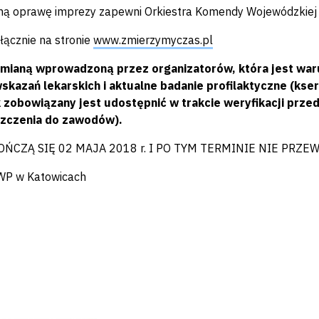
ną oprawę imprezy zapewni Orkiestra Komendy Wojewódzkiej P
łącznie na stronie
www.zmierzymyczas.pl
zmianą wprowadzoną przez organizatorów, która jest waru
skazań lekarskich i aktualne badanie profilaktyczne (kse
 zobowiązany jest udostępnić w trakcie weryfikacji prze
zczenia do zawodów).
OŃCZĄ SIĘ 02 MAJA 2018 r. I PO TYM TERMINIE NIE PR
KWP w Katowicach