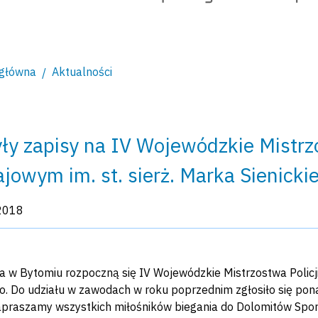
 główna
Aktualności
ły zapisy na IV Wojewódzkie Mistrzo
ajowym im. st. sierż. Marka Sienicki
kacji:
2018
a w Bytomiu rozpoczną się IV Wojewódzkie Mistrzostwa Policji
go. Do udziału w zawodach w roku poprzednim zgłosiło się po
Zapraszamy wszystkich miłośników biegania do Dolomitów Spor