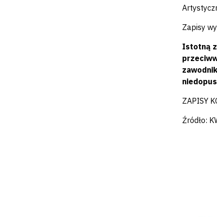
Artystycz
Zapisy wy
Istotną 
przeciww
zawodnik
niedopus
ZAPISY K
Źródło: 