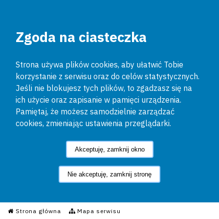
Zgoda na ciasteczka
Strona używa plików cookies, aby ułatwić Tobie
korzystanie z serwisu oraz do celów statystycznych.
Jeśli nie blokujesz tych plików, to zgadzasz się na
ich użycie oraz zapisanie w pamięci urządzenia.
Pamiętaj, że możesz samodzielnie zarządzać
cookies, zmieniając ustawienia przeglądarki.
Akceptuję, zamknij okno
Nie akceptuję, zamknij stronę
Informacyjny Serwis Policyjn
Strona główna
Mapa serwisu