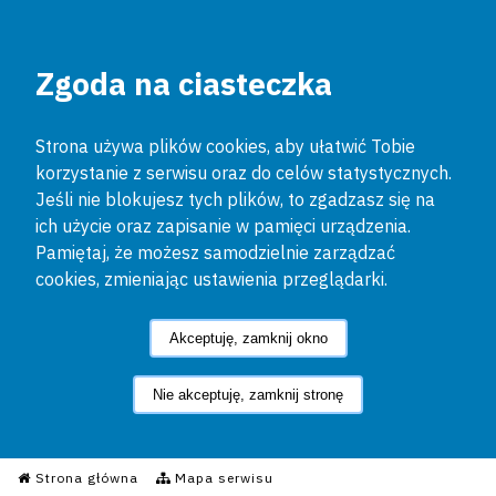
Zgoda na ciasteczka
Strona używa plików cookies, aby ułatwić Tobie
korzystanie z serwisu oraz do celów statystycznych.
Jeśli nie blokujesz tych plików, to zgadzasz się na
ich użycie oraz zapisanie w pamięci urządzenia.
Pamiętaj, że możesz samodzielnie zarządzać
cookies, zmieniając ustawienia przeglądarki.
Akceptuję, zamknij okno
Nie akceptuję, zamknij stronę
Informacyjny Serwis Policyjn
Strona główna
Mapa serwisu