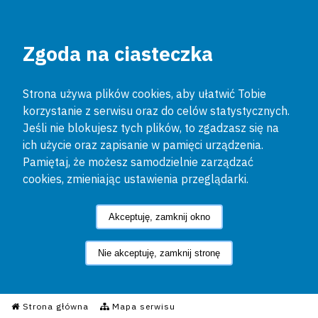
Zgoda na ciasteczka
Strona używa plików cookies, aby ułatwić Tobie
korzystanie z serwisu oraz do celów statystycznych.
Jeśli nie blokujesz tych plików, to zgadzasz się na
ich użycie oraz zapisanie w pamięci urządzenia.
Pamiętaj, że możesz samodzielnie zarządzać
cookies, zmieniając ustawienia przeglądarki.
Akceptuję, zamknij okno
Nie akceptuję, zamknij stronę
Informacyjny Serwis Policyjn
Strona główna
Mapa serwisu