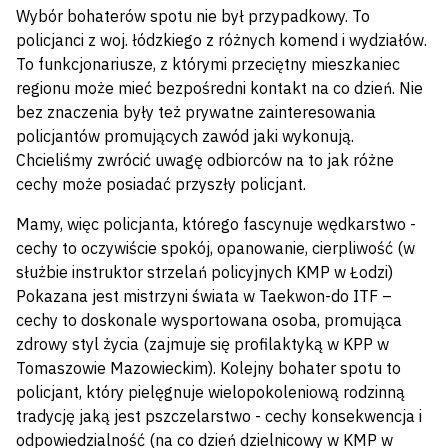
Wybór bohaterów spotu nie był przypadkowy. To
policjanci z woj. łódzkiego z różnych komend i wydziałów.
To funkcjonariusze, z którymi przeciętny mieszkaniec
regionu może mieć bezpośredni kontakt na co dzień. Nie
bez znaczenia były też prywatne zainteresowania
policjantów promujących zawód jaki wykonują.
Chcieliśmy zwrócić uwagę odbiorców na to jak różne
cechy może posiadać przyszły policjant.
Mamy, więc policjanta, którego fascynuje wędkarstwo -
cechy to oczywiście spokój, opanowanie, cierpliwość (w
służbie instruktor strzelań policyjnych KMP w Łodzi)
Pokazana jest mistrzyni świata w Taekwon-do ITF –
cechy to doskonale wysportowana osoba, promująca
zdrowy styl życia (zajmuje się profilaktyką w KPP w
Tomaszowie Mazowieckim). Kolejny bohater spotu to
policjant, który pielęgnuje wielopokoleniową rodzinną
tradycję jaką jest pszczelarstwo - cechy konsekwencja i
odpowiedzialność (na co dzień dzielnicowy w KMP w