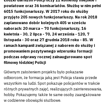
Łódzki Garnizon Policji liczy 22 komendy miejskie i
powiatowe oraz 36 komisariatów. Służbę w nim pełni
6015 funkcjonariuszy. W 2017 roku do służby
przyjęto 205 nowych funkcjonariuszy. Na rok 2018
zaplanowano dobór kolejnych 405 w sześciu
naborach: 20 marca – 70 funkcjonariuszy, 16
kwietnia - 30, 2 lipca - 70, 24 września - 120, 7
listopada - 30 oraz 27 grudnia 2018 roku - 85. W
ramach kampanii związanej z naborem do służby i
promowaniem pozytywnego wizerunku formacji
podczas odprawy rocznej zainaugurowano spot
filmowy łódzkiej Policji
Głównym założeniem projektu było pokazanie
odbiorcom, że formacja jaką jest Policja stawia przede
wszystkim na ludzi. Spot pokazuje policjantów w trakcie
różnych prywatnych zajęć, realizujących zainteresowania,
hobby. Pokazujemy także te same osoby zaangażowane
w codzienne obowiązki służbowe.