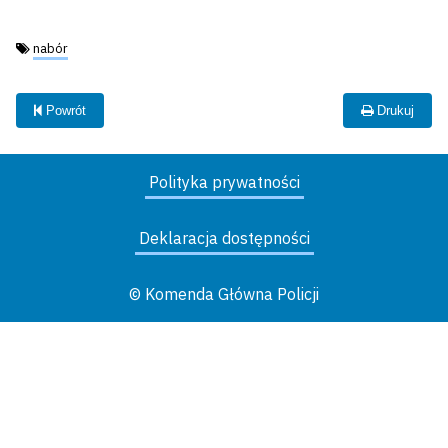
Tagi:
nabór
Powrót
Drukuj
Polityka prywatności
Deklaracja dostępności
© Komenda Główna Policji