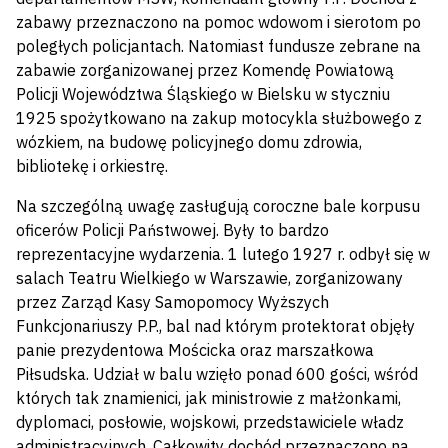
zabawy przeznaczono na pomoc wdowom i sierotom po
poległych policjantach. Natomiast fundusze zebrane na
zabawie zorganizowanej przez Komendę Powiatową
Policji Województwa Śląskiego w Bielsku w styczniu
1925 spożytkowano na zakup motocykla służbowego z
wózkiem, na budowę policyjnego domu zdrowia,
bibliotekę i orkiestrę.
Na szczególną uwagę zasługują coroczne bale korpusu
oficerów Policji Państwowej. Były to bardzo
reprezentacyjne wydarzenia. 1 lutego 1927 r. odbył się w
salach Teatru Wielkiego w Warszawie, zorganizowany
przez Zarząd Kasy Samopomocy Wyższych
Funkcjonariuszy P.P., bal nad którym protektorat objęły
panie prezydentowa Mościcka oraz marszałkowa
Piłsudska. Udział w balu wzięło ponad 600 gości, wśród
których tak znamienici, jak ministrowie z małżonkami,
dyplomaci, posłowie, wojskowi, przedstawiciele władz
administracyjnych. Całkowity dochód przeznaczono na