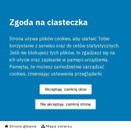
Zgoda na ciasteczka
Strona używa plików cookies, aby ułatwić Tobie
korzystanie z serwisu oraz do celów statystycznych.
Jeśli nie blokujesz tych plików, to zgadzasz się na
ich użycie oraz zapisanie w pamięci urządzenia.
Pamiętaj, że możesz samodzielnie zarządzać
cookies, zmieniając ustawienia przeglądarki.
Akceptuję, zamknij okno
Nie akceptuję, zamknij stronę
Informacyjny Serwis Policyjn
Strona główna
Mapa serwisu