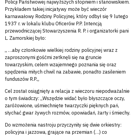
Policji Państwowej najwyższych stopniem i stanowiskiem.
Przykładem takiej inicjatywy może być wieczór
karnawałowy Rodziny Policyjnej, który odbył się 9 lutego
1937 r. w lokalu klubu Oficerów P.P. Intencją
przewodniczącej Stowarzyszenia R. P. i organizatorki pani
L. Zamorskiej było:
„ …aby członkowie wielkiej rodziny policyjnej wraz z
zaproszonymi gośćmi zetknęli się na gruncie
towarzyskim, celem wzajemnego poznania się oraz
spędzenia miłych chwil na zabawie, ponadto zasileniem
funduszów R.P.„
Cel został osiągnięty a relacja z wieczoru niepodważalnie
o tym świadczy: „Wszędzie widać było błyszczące oczy,
zaróżowione, uśmiechnięte twarzyczki pięknych pań,
słychać gwar żywych rozmów, opowiadań, żarty i śmiechy.
Do wzmożenia nastroju przyczyniły się dwie orkiestry:
policyjna i jazzowa, grające na przemian (…) co