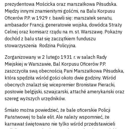
prezydentowa Mościcka oraz marszałkowa Piłsudska.
Między innymi znamienitymi gośćmi, na Balu Korpusu
Oficerów P.P. w 1929 r. bawili się: marszałek senatu,
ambasador Francji, generałowie wojska, dowódca Straży
Celnej oraz komisarz rządu na m. st. Warszawę. Pokaźny
dochód z balu stał się zaczątkiem funduszu
stowarzyszenia Rodzina Policyjna.
Zorganizowany w 2 lutego 1931 r. w salach Rady
Miejskiej w Warszawie, Bal Korpusu Oficerów P.P.
zaszczyciła swą obecnością Pani Marszałkowa Piłsudska,
która spędziła wśród gości około dwie godziny. Wśród
obecnych znalazł się wicepremier Bronisław Pieracki,
posłowie belgijski, szwajcarski, attaché amerykański oraz
szereg wyższych urzędników.
Śmiało można powiedzieć, że bale oficerskie Policji
Państwowej to bale elit. Ale należy wspomnieć, że
karnawał świętowano nie tylko wśród przedstawicieli