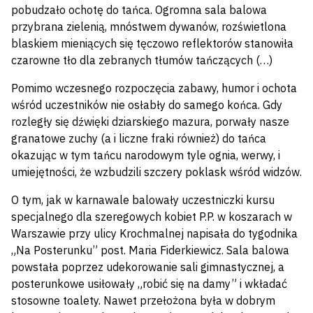
pobudzało ochotę do tańca. Ogromna sala balowa
przybrana zielenią, mnóstwem dywanów, rozświetlona
blaskiem mieniących się tęczowo reflektorów stanowiła
czarowne tło dla zebranych tłumów tańczących (…)
Pomimo wczesnego rozpoczęcia zabawy, humor i ochota
wśród uczestników nie osłabły do samego końca. Gdy
rozległy się dźwięki dziarskiego mazura, porwały nasze
granatowe zuchy (a i liczne fraki również) do tańca
okazując w tym tańcu narodowym tyle ognia, werwy, i
umiejętności, że wzbudzili szczery poklask wśród widzów.
O tym, jak w karnawale balowały uczestniczki kursu
specjalnego dla szeregowych kobiet P.P. w koszarach w
Warszawie przy ulicy Krochmalnej napisała do tygodnika
„Na Posterunku” post. Maria Fiderkiewicz. Sala balowa
powstała poprzez udekorowanie sali gimnastycznej, a
posterunkowe usiłowały „robić się na damy” i wkładać
stosowne toalety. Nawet przełożona była w dobrym