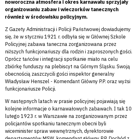
noworoczna atmosfera i okres karnawału sprzyjały
organizowaniu zabaw i wieczorków tanecznych
również w środowisku policyjnym.
Z Gazety Administracji i Policji Państwowej dowiadujemy
się, że w styczniu 1921 r. odbyła się w Głównej Szkole
Policyjnej zabawa taneczna zorganizowana przez
niższych funkcjonariuszy dla rodzin i zaproszonych gości.
Oprócz tańców i integracji spotkanie miało na celu
zbiórkę funduszy na plebiscyt na Górnym Śląsku. Swoją
obecnością zaszczycili gości inspektor generalny
Władysław Henszel - Komendant Główny P.P. oraz wyżsi
funkcjonariusze Policji.
W następnych latach w prasie policyjnej pojawiają się
kolejne informacje o karnawałowych zabawach. I tak 10
lutego 1923 r. w Warszawie na zorganizowanym przez
policjantów spotkaniu tanecznym obecni byli
wiceminister spraw wewnętrznych, dyrektorowie
departamentów MSW, komendant główny P.P. Dochód z