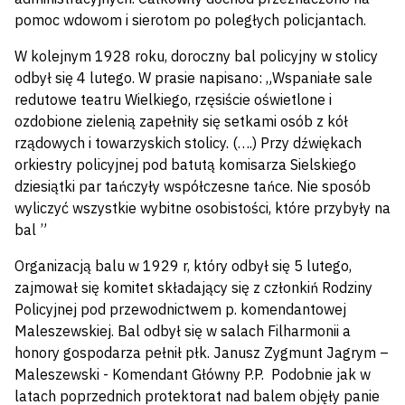
pomoc wdowom i sierotom po poległych policjantach.
W kolejnym 1928 roku, doroczny bal policyjny w stolicy
odbył się 4 lutego. W prasie napisano: „Wspaniałe sale
redutowe teatru Wielkiego, rzęsiście oświetlone i
ozdobione zielenią zapełniły się setkami osób z kół
rządowych i towarzyskich stolicy. (….) Przy dźwiękach
orkiestry policyjnej pod batutą komisarza Sielskiego
dziesiątki par tańczyły współczesne tańce. Nie sposób
wyliczyć wszystkie wybitne osobistości, które przybyły na
bal ”
Organizacją balu w 1929 r, który odbył się 5 lutego,
zajmował się komitet składający się z członkiń Rodziny
Policyjnej pod przewodnictwem p. komendantowej
Maleszewskiej. Bal odbył się w salach Filharmonii a
honory gospodarza pełnił płk. Janusz Zygmunt Jagrym –
Maleszewski - Komendant Główny P.P. Podobnie jak w
latach poprzednich protektorat nad balem objęły panie