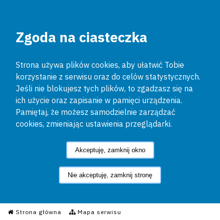
Zgoda na ciasteczka
Strona używa plików cookies, aby ułatwić Tobie
korzystanie z serwisu oraz do celów statystycznych.
Jeśli nie blokujesz tych plików, to zgadzasz się na
ich użycie oraz zapisanie w pamięci urządzenia.
Pamiętaj, że możesz samodzielnie zarządzać
cookies, zmieniając ustawienia przeglądarki.
Akceptuję, zamknij okno
Nie akceptuję, zamknij stronę
Informacyjny Serwis Policyjn
Strona główna
Mapa serwisu