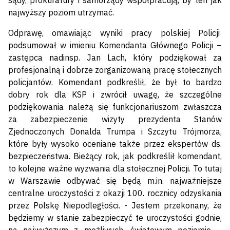
sądy, prokuratury i samorządy współpracują, by ten jak
najwyższy poziom utrzymać.
Odprawę, omawiając wyniki pracy polskiej Policji
podsumował w imieniu Komendanta Głównego Policji –
zastępca nadinsp. Jan Lach, który podziękował za
profesjonalną i dobrze zorganizowaną pracę stołecznych
policjantów. Komendant podkreślił, że był to bardzo
dobry rok dla KSP i zwrócił uwagę, że szczególne
podziękowania należą się funkcjonariuszom zwłaszcza
za zabezpieczenie wizyty prezydenta Stanów
Zjednoczonych Donalda Trumpa i Szczytu Trójmorza,
które były wysoko oceniane także przez ekspertów ds.
bezpieczeństwa. Bieżący rok, jak podkreślił komendant,
to kolejne ważne wyzwania dla stołecznej Policji. To tutaj
w Warszawie odbywać się będą m.in. najważniejsze
centralne uroczystości z okazji 100. rocznicy odzyskania
przez Polskę Niepodległości. - Jestem przekonany, że
będziemy w stanie zabezpieczyć te uroczystości godnie,