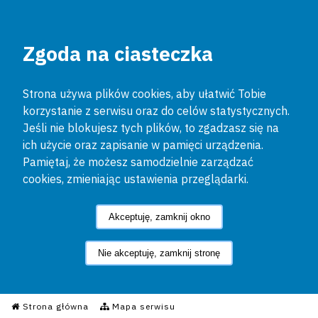
Zgoda na ciasteczka
Strona używa plików cookies, aby ułatwić Tobie
korzystanie z serwisu oraz do celów statystycznych.
Jeśli nie blokujesz tych plików, to zgadzasz się na
ich użycie oraz zapisanie w pamięci urządzenia.
Pamiętaj, że możesz samodzielnie zarządzać
cookies, zmieniając ustawienia przeglądarki.
Akceptuję, zamknij okno
Nie akceptuję, zamknij stronę
Informacyjny Serwis Policyjn
Strona główna
Mapa serwisu