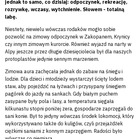
jednak to samo, co dzisiaj: odpoczynek, rekreację,
rozrywkę, wczasy, wytchnienie. Słowem - totalną
labę.
Niestety, niewielu wówczas rodaków mogło sobie
pozwolić na zimowy odpoczynek w Zakopanem, Krynicy
czy innym zimowym kurorcie. Również wyjazd na narty w
Alpy jeszcze przez długie dziesięciolecia był dla naszych
protoplastów jedynie sennym marzeniem.
Zimowa aura zachęcała jednak do zabaw na śniegu i
lodzie. Dla dzieci i młodzieży wystarczył ścięty lodem
staw, aby pojeździć na łyżwach i przysypany śniegiem
pagórek do jazdy na sankach. Gdy białym puchem
zasypane były pola i lasy, a temperatura sięgała
kilkunastu stopni poniżej zera, gospodarze zaprzęgali do
sani konie. Był to jedyny wówczas środek lokomocji, który
wykorzystywano także do kuligów, czyli przejażdżek
ciężkimi saniami z konnym zaprzęgiem. Radości było
wówczas co niemiara.