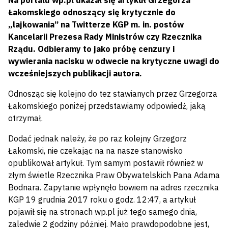
Na portalu wp.pl ukazał się artykuł Grzegorza
Łakomskiego odnoszący się krytycznie do
„lajkowania” na Twitterze KGP m. in. postów
Kancelarii Prezesa Rady Ministrów czy Rzecznika
Rządu. Odbieramy to jako próbę cenzury i
wywierania nacisku w odwecie na krytyczne uwagi do
wcześniejszych publikacji autora.
Odnosząc się kolejno do tez stawianych przez Grzegorza
Łakomskiego poniżej przedstawiamy odpowiedź, jaką
otrzymał.
Dodać jednak należy, że po raz kolejny Grzegorz
Łakomski, nie czekając na na nasze stanowisko
opublikował artykuł. Tym samym postawił również w
złym świetle Rzecznika Praw Obywatelskich Pana Adama
Bodnara. Zapytanie wpłynęło bowiem na adres rzecznika
KGP 19 grudnia 2017 roku o godz. 12:47, a artykuł
pojawił się na stronach wp.pl już tego samego dnia,
zaledwie 2 godziny później. Mało prawdopodobne jest,