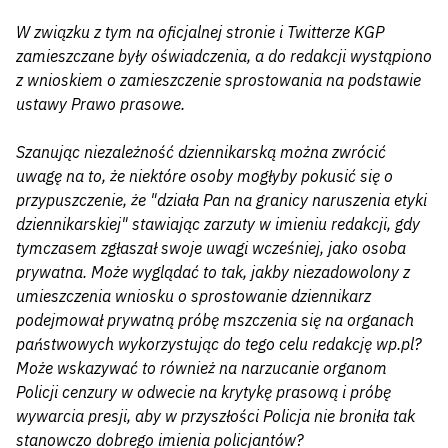
W związku z tym na oficjalnej stronie i Twitterze KGP
zamieszczane były oświadczenia, a do redakcji wystąpiono
z wnioskiem o zamieszczenie sprostowania na podstawie
ustawy Prawo prasowe.
Szanując niezależność dziennikarską można zwrócić
uwagę na to, że niektóre osoby mogłyby pokusić się o
przypuszczenie, że "działa Pan na granicy naruszenia etyki
dziennikarskiej" stawiając zarzuty w imieniu redakcji, gdy
tymczasem zgłaszał swoje uwagi wcześniej, jako osoba
prywatna. Może wyglądać to tak, jakby niezadowolony z
umieszczenia wniosku o sprostowanie dziennikarz
podejmował prywatną próbę mszczenia się na organach
państwowych wykorzystując do tego celu redakcję wp.pl?
Może wskazywać to również na narzucanie organom
Policji cenzury w odwecie na krytykę prasową i próbę
wywarcia presji, aby w przyszłości Policja nie broniła tak
stanowczo dobrego imienia policjantów?