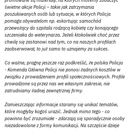
promowane są materiały, na których możemy zobaczyć
świetne akcje Policji – takie jak zatrzymania
poszukiwanych osób lub sytuacje, w których Policja
pomaga obywatelom np. eskortując samochód
przewożący do szpitala rodzącą kobietę czy konającego
szczeniaka do weterynarza. Jeżeli ktokolwiek choć przez
chwilę się zastanowi nad tym, co na naszych profilach
zaobserwował, to już samo to uznajemy za sukces.
Co ważne, pragnę jeszcze raz podkreślić, że polska Policja
- Komenda Główna Policji nie ponosi żadnych kosztów w
związku z prowadzeniem profili społecznościowych. Profile
prowadzone są przez nas we własnym zakresie, nie
zatrudniamy żadnej zewnętrznej firmy.
Zamieszczając informacje staramy się unikać tematów,
które mogłyby kogoś urazić. Jednak mimo tego - co
powinno być zrozumiałe - zdarzają się sporadycznie osoby
niezadowolone z formy komunikacji. Na szczęście dzieje