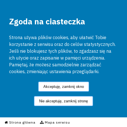
Zgoda na ciasteczka
Strona używa plików cookies, aby ułatwić Tobie
korzystanie z serwisu oraz do celów statystycznych.
Jeśli nie blokujesz tych plików, to zgadzasz się na
ich użycie oraz zapisanie w pamięci urządzenia.
Pamiętaj, że możesz samodzielnie zarządzać
cookies, zmieniając ustawienia przeglądarki.
Akceptuję, zamknij okno
Nie akceptuję, zamknij stronę
Informacyjny Serwis Policyjn
Strona główna
Mapa serwisu