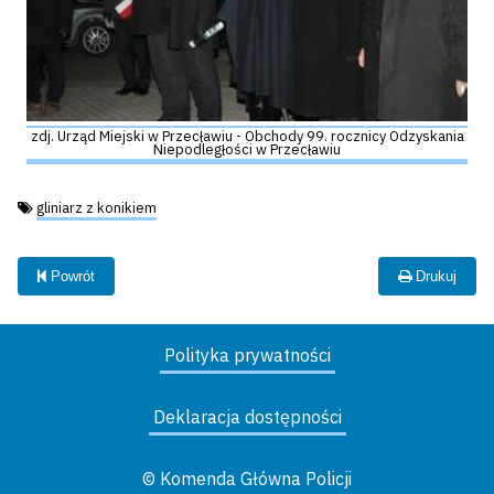
zdj. Urząd Miejski w Przecławiu - Obchody 99. rocznicy Odzyskania
Niepodległości w Przecławiu
Tagi:
gliniarz z konikiem
Powrót
Drukuj
Polityka prywatności
Deklaracja dostępności
© Komenda Główna Policji