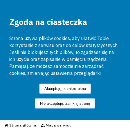
Zgoda na ciasteczka
Strona używa plików cookies, aby ułatwić Tobie
korzystanie z serwisu oraz do celów statystycznych.
Jeśli nie blokujesz tych plików, to zgadzasz się na
ich użycie oraz zapisanie w pamięci urządzenia.
Pamiętaj, że możesz samodzielnie zarządzać
cookies, zmieniając ustawienia przeglądarki.
Akceptuję, zamknij okno
Nie akceptuję, zamknij stronę
Informacyjny Serwis Policyjn
Strona główna
Mapa serwisu