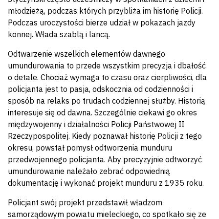
młodzieżą, podczas których przybliża im historię Policji.
Podczas uroczystości bierze udział w pokazach jazdy
konnej. Włada szablą i lancą.
Odtwarzenie wszelkich elementów dawnego
umundurowania to przede wszystkim precyzja i dbałość
o detale. Chociaż wymaga to czasu oraz cierpliwości, dla
policjanta jest to pasja, odskocznia od codzienności i
sposób na relaks po trudach codziennej służby. Historią
interesuje się od dawna. Szczególnie ciekawi go okres
międzywojenny i działalności Policji Państwowej II
Rzeczypospolitej. Kiedy poznawał historię Policji z tego
okresu, powstał pomysł odtworzenia munduru
przedwojennego policjanta. Aby precyzyjnie odtworzyć
umundurowanie należało zebrać odpowiednią
dokumentację i wykonać projekt munduru z 1935 roku.
Policjant swój projekt przedstawił władzom
samorządowym powiatu mieleckiego, co spotkało się ze