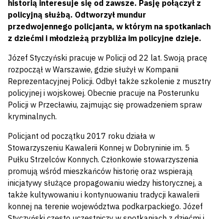
historią interesuje się od zawsze. Pasję połączył z
policyjną służbą. Odtworzył mundur
przedwojennego policjanta, w którym na spotkaniach
z dziećmi i młodzieżą przybliża im policyjne dzieje.
Józef Styczyński pracuje w Policji od 22 lat. Swoją pracę
rozpoczął w Warszawie, gdzie służył w Kompanii
Reprezentacyjnej Policji. Odbył także szkolenie z musztry
policyjnej i wojskowej. Obecnie pracuje na Posterunku
Policji w Przecławiu, zajmując się prowadzeniem spraw
kryminalnych.
Policjant od początku 2017 roku działa w
Stowarzyszeniu Kawalerii Konnej w Dobryninie im. 5
Pułku Strzelców Konnych. Członkowie stowarzyszenia
promują wśród mieszkańców historię oraz wspierają
inicjatywy służące propagowaniu wiedzy historycznej, a
także kultywowaniu i kontynuowaniu tradycji kawalerii
konnej na terenie województwa podkarpackiego. Józef
Styczyński często uczestniczy w spotkaniach z dziećmi i