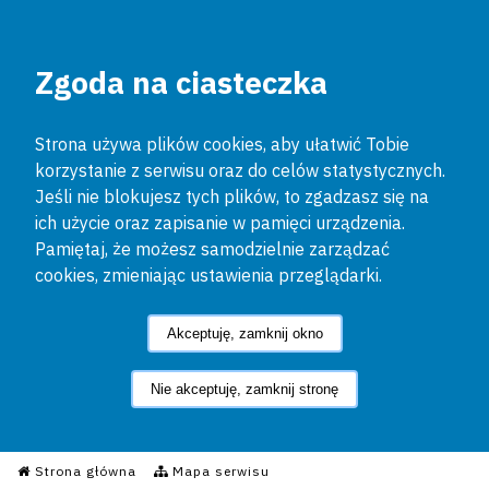
Zgoda na ciasteczka
Strona używa plików cookies, aby ułatwić Tobie
korzystanie z serwisu oraz do celów statystycznych.
Jeśli nie blokujesz tych plików, to zgadzasz się na
ich użycie oraz zapisanie w pamięci urządzenia.
Pamiętaj, że możesz samodzielnie zarządzać
cookies, zmieniając ustawienia przeglądarki.
Akceptuję, zamknij okno
Nie akceptuję, zamknij stronę
Informacyjny Serwis Policyjn
Strona główna
Mapa serwisu