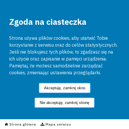
Zgoda na ciasteczka
Strona używa plików cookies, aby ułatwić Tobie
korzystanie z serwisu oraz do celów statystycznych.
Jeśli nie blokujesz tych plików, to zgadzasz się na
ich użycie oraz zapisanie w pamięci urządzenia.
Pamiętaj, że możesz samodzielnie zarządzać
cookies, zmieniając ustawienia przeglądarki.
Akceptuję, zamknij okno
Nie akceptuję, zamknij stronę
Informacyjny Serwis Policyjn
Strona główna
Mapa serwisu