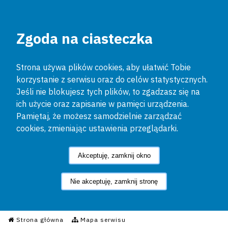
Zgoda na ciasteczka
Strona używa plików cookies, aby ułatwić Tobie
korzystanie z serwisu oraz do celów statystycznych.
Jeśli nie blokujesz tych plików, to zgadzasz się na
ich użycie oraz zapisanie w pamięci urządzenia.
Pamiętaj, że możesz samodzielnie zarządzać
cookies, zmieniając ustawienia przeglądarki.
Akceptuję, zamknij okno
Nie akceptuję, zamknij stronę
Informacyjny Serwis Policyjn
Strona główna
Mapa serwisu