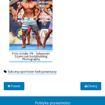
Foto źródło: FB - Sylwester
Szymczuk bodybuilding
Photography
Tagi:
Sukcesy sportowe funkcjonariuszy
Powrót
Drukuj
Polityka prywatności