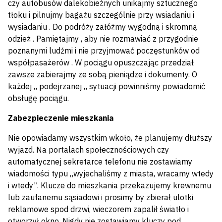
czy autobusów dalekobieżnych unikajmy sztucznego
tłoku i pilnujmy bagażu szczególnie przy wsiadaniu i
wysiadaniu . Do podróży załóżmy wygodną i skromną
odzież . Pamiętajmy , aby nie rozmawiać z przygodnie
poznanymi ludźmi i nie przyjmować poczęstunków od
współpasażerów . W pociągu opuszczając przedział
zawsze zabierajmy ze sobą pieniądze i dokumenty. O
każdej „ podejrzanej „ sytuacji powinniśmy powiadomić
obsługę pociągu.
Zabezpieczenie mieszkania
Nie opowiadamy wszystkim wkoło, że planujemy dłuższy
wyjazd. Na portalach społecznościowych czy
automatycznej sekretarce telefonu nie zostawiamy
wiadomości typu „wyjechaliśmy z miasta, wracamy wtedy
i wtedy”. Klucze do mieszkania przekazujemy krewnemu
lub zaufanemu sąsiadowi i prosimy by zbierał ulotki
reklamowe spod drzwi, wieczorem zapalił światło i
otworzył okno. Nigdy nie zostawiamy kluczy pod