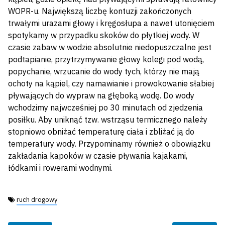
WOPR-u. Największą liczbę kontuzji zakończonych
trwałymi urazami głowy i kręgosłupa a nawet utonięciem
spotykamy w przypadku skoków do płytkiej wody. W
czasie zabaw w wodzie absolutnie niedopuszczalne jest
podtapianie, przytrzymywanie głowy kolegi pod wodą,
popychanie, wrzucanie do wody tych, którzy nie mają
ochoty na kąpiel, czy namawianie i prowokowanie słabiej
pływających do wypraw na głęboką wodę. Do wody
wchodzimy najwcześniej po 30 minutach od zjedzenia
posiłku. Aby uniknąć tzw. wstrząsu termicznego należy
stopniowo obniżać temperaturę ciała i zbliżać ją do
temperatury wody. Przypominamy również o obowiązku
zakładania kapoków w czasie pływania kajakami,
łódkami i rowerami wodnymi.
Tagi:
ruch drogowy