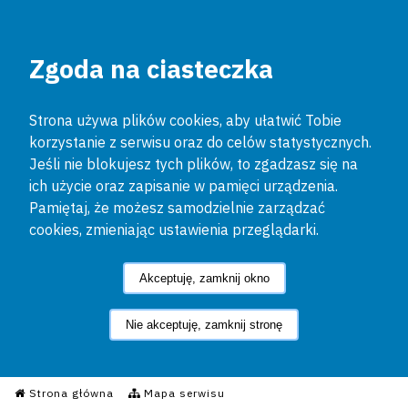
Zgoda na ciasteczka
Strona używa plików cookies, aby ułatwić Tobie
korzystanie z serwisu oraz do celów statystycznych.
Jeśli nie blokujesz tych plików, to zgadzasz się na
ich użycie oraz zapisanie w pamięci urządzenia.
Pamiętaj, że możesz samodzielnie zarządzać
cookies, zmieniając ustawienia przeglądarki.
Akceptuję, zamknij okno
Nie akceptuję, zamknij stronę
Informacyjny Serwis Policyjn
Strona główna
Mapa serwisu