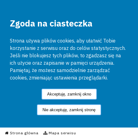
Zgoda na ciasteczka
Strona używa plików cookies, aby ułatwić Tobie
korzystanie z serwisu oraz do celów statystycznych.
Jeśli nie blokujesz tych plików, to zgadzasz się na
ich użycie oraz zapisanie w pamięci urządzenia.
Pamiętaj, że możesz samodzielnie zarządzać
cookies, zmieniając ustawienia przeglądarki.
Akceptuję, zamknij okno
Nie akceptuję, zamknij stronę
Informacyjny Serwis Policyjn
Strona główna
Mapa serwisu