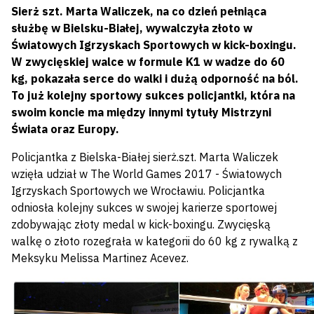
Sierż szt. Marta Waliczek, na co dzień pełniąca
służbę w Bielsku-Białej, wywalczyła złoto w
Światowych Igrzyskach Sportowych w kick-boxingu.
W zwycięskiej walce w formule K1 w wadze do 60
kg, pokazała serce do walki i dużą odporność na ból.
To już kolejny sportowy sukces policjantki, która na
swoim koncie ma między innymi tytuły Mistrzyni
Świata oraz Europy.
Policjantka z Bielska-Białej sierż.szt. Marta Waliczek
wzięła udział w The World Games 2017 - Światowych
Igrzyskach Sportowych we Wrocławiu. Policjantka
odniosła kolejny sukces w swojej karierze sportowej
zdobywając złoty medal w kick-boxingu. Zwycięską
walkę o złoto rozegrała w kategorii do 60 kg z rywalką z
Meksyku Melissa Martinez Acevez.