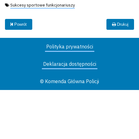
Tagi:
Sukcesy sportowe funkcjonariuszy
Powrót
Drukuj
Polityka prywatności
Deklaracja dostępności
© Komenda Główna Policji