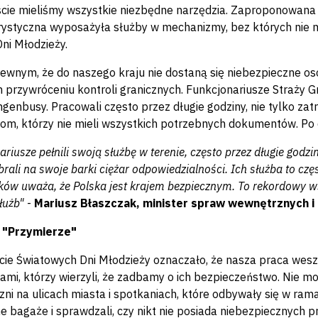
cie mieliśmy wszystkie niezbędne narzędzia. Zaproponowana
rystyczna wyposażyła służby w mechanizmy, bez których nie
ni Młodzieży.
ewnym, że do naszego kraju nie dostaną się niebezpieczne os
przywróceniu kontroli granicznych. Funkcjonariusze Straży Gr
ngenbusy. Pracowali często przez długie godziny, nie tylko z
om, którzy nie mieli wszystkich potrzebnych dokumentów. Po 
riusze pełnili swoją służbę w terenie, często przez długie god
ali na swoje barki ciężar odpowiedzialności. Ich służba to częs
ów uważa, że Polska jest krajem bezpiecznym. To rekordowy wska
łużb"
-
Mariusz Błaszczak, minister spraw wewnętrznych i a
 "Przymierze"
ie Światowych Dni Młodzieży oznaczało, że nasza praca weszł
ami, którzy wierzyli, że zadbamy o ich bezpieczeństwo. Nie mog
czni na ulicach miasta i spotkaniach, które odbywały się w ra
e bagaże i sprawdzali, czy nikt nie posiada niebezpiecznych 