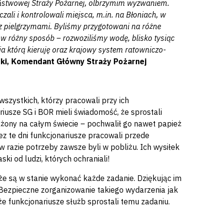
aństwowej Straży Pożarnej, olbrzymim wyzwaniem.
ali i kontrolowali miejsca, m.in. na Błoniach, w
 z pielgrzymami. Byliśmy przygotowani na różne
 w różny sposób – rozwoziliśmy wodę, blisko tysiąc
a którą kieruję oraz krajowy system ratowniczo-
ski, Komendant Główny Straży Pożarnej
wszystkich, którzy pracowali przy ich
riusze SG i BOR mieli świadomość, że sprostali
ażony na całym świecie – pochwalił go nawet papież
z te dni funkcjonariusze pracowali przede
w razie potrzeby zawsze byli w pobliżu. Ich wysiłek
ski od ludzi, których ochraniali!
że są w stanie wykonać każde zadanie. Dziękując im
 Bezpieczne zorganizowanie takiego wydarzenia jak
e funkcjonariusze służb sprostali temu zadaniu.