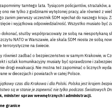
 zapomnimy tamtego lata. Tysiącom policjantów, strażaków, a 
ię ono nie tylko z godzinami wytężonej pracy, ale również z wi
ugo zanim pierwszy uczestnik ŚDM wjechał do naszego kraju. 
zięcie i wyjątkowa odpowiedzialność. Wszystko musiało być za
 dokonać, służby współpracowały ze sobą na niespotykaną ska
zczytu NATO w Warszawie, ale skala ŚDM niosła ze sobą nowe
e terrorystyczne na świecie.
y również zadbać o bezpieczeństwo w samym Krakowie, w Częs
ekt i szlak komunikacyjny musiały być sprawdzone i zabezpiec
ie drogi ewakuacji. Nie można też zapominać o licznych wyda
ane w diecezjach i powiatach w całej Polsce.
jątkowy czas dla Krakowa i dla Polski. Polska jest krajem bezp
ństwo są w stanie je zapewnić nie tylko podczas Światowych Dni
, minister spraw wewnętrznych i administracji.
ne granice