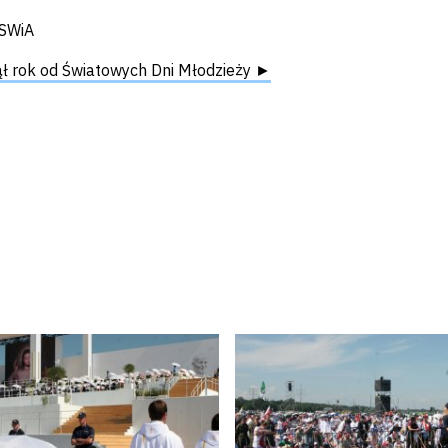
MSWiA
ł rok od Światowych Dni Młodzieży ►