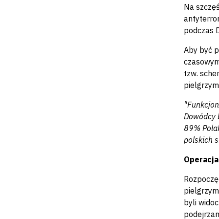
Na szczęś
antyterro
podczas D
Aby być p
czasowym 
tzw. sche
pielgrzym
"Funkcjona
Dowódcy br
89% Polak
polskich s
Operacja
Rozpoczęc
pielgrzym
byli wido
podejrzan