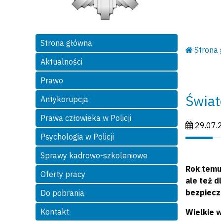
Strona główna
Strona
Aktualności
Prawo
Świat
Antykorupcja
Prawa człowieka w Policji
Data publi
29.07.
Psychologia w Policji
Sprawy kadrowo-szkoleniowe
Rok temu
Oferty pracy
ale też d
bezpieczn
Do pobrania
Kontakt
Wielkie 