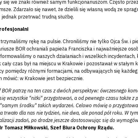
y się we znaki również samym funkcjonariuszom. Często przez
 msze. Zdarzało się nawet, że dzielili się własną wodą ze spra
jednak przetrwać trudną służbę.
profesjonalni
 trzymaliśmy rękę na pulsie. Chroniliśmy nie tylko Ojca Św. i
riusze BOR ochraniali papieża Franciszka i najważniejsze oso
nformowaliśmy o naszych działaniach i wszelkich incydentach, k
 cały czas był na miejscu w Krakowie i pozostawał w stałym 
y pomiędzy różnymi formacjami, na odbywających się każdeg
 mówić: w Krakowie jest bezpiecznie.
f BOR patrzę na ten czas z dwóch perspektyw: ówczesnego kome
się wszystkie "nitki" przygotowań, a od pewnego czasu także z p
"samym środku" takich wydarzeń. Celowo mówię o przygotowan
a trwało dla nas nie tydzień, nie dwa, ale ponad pół roku. W t
ealizacji zadań, po drodze jeszcze dostosowując się do wymog
dr Tomasz Miłkowski, Szef Biura Ochrony Rządu.