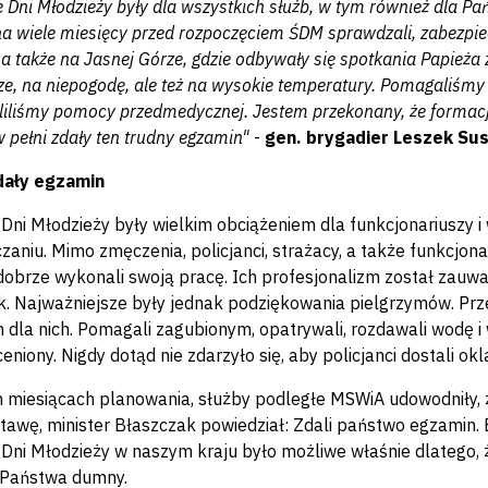
 Dni Młodzieży były dla wszystkich służb, w tym również dla P
a wiele miesięcy przed rozpoczęciem ŚDM sprawdzali, zabezpiecz
 a także na Jasnej Górze, gdzie odbywały się spotkania Papieża
ze, na niepogodę, ale też na wysokie temperatury. Pomagaliśmy
eliliśmy pomocy przedmedycznej. Jestem przekonany, że formacj
 pełni zdały ten trudny egzamin"
-
gen. brygadier Leszek Su
dały egzamin
Dni Młodzieży były wielkim obciążeniem dla funkcjonariuszy i 
zaniu. Mimo zmęczenia, policjanci, strażacy, a także funkcjona
 dobrze wykonali swoją pracę. Ich profesjonalizm został zauw
k. Najważniejsze były jednak podziękowania pielgrzymów. Prze
 dla nich. Pomagali zagubionym, opatrywali, rozdawali wodę i 
eniony. Nigdy dotąd nie zdarzyło się, aby policjanci dostali okla
h miesiącach planowania, służby podległe MSWiA udowodniły, 
stawę, minister Błaszczak powiedział: Zdali państwo egzamin.
Dni Młodzieży w naszym kraju było możliwe właśnie dlatego, ż
 Państwa dumny.