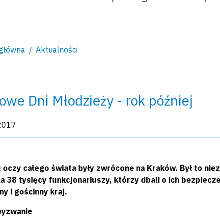
 główna
Aktualności
owe Dni Młodzieży - rok później
kacji:
2017
 oczy całego świata były zwrócone na Kraków. Był to niez
la 38 tysięcy funkcjonariuszy, którzy dbali o ich bezpie
y i gościnny kraj.
wyzwanie