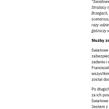
"Światowe
Strażacy n
Brzegach,
scenarius
razy udzi
gaśniczy w
Służby z
Światowe 
zabezpiec
zadaniu i
Francisze
wszystkim
został doc
Po długic
za ich po
Światowe 
Jestem z