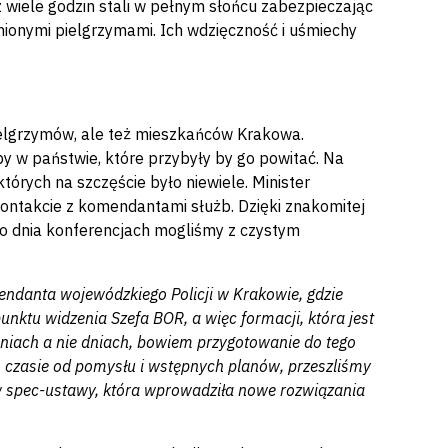
 wiele godzin stali w pełnym słońcu zabezpieczając
gnionymi pielgrzymami. Ich wdzięczność i uśmiechy
 pielgrzymów, ale też mieszkańców Krakowa.
by w państwie, które przybyły by go powitać. Na
tórych na szczęście było niewiele. Minister
kontakcie z komendantami służb. Dzięki znakomitej
o dnia konferencjach mogliśmy z czystym
ndanta wojewódzkiego Policji w Krakowie, gdzie
unktu widzenia Szefa BOR, a więc formacji, która jest
iach a nie dniach, bowiem przygotowanie do tego
ym czasie od pomysłu i wstępnych planów, przeszliśmy
ów spec-ustawy, która wprowadziła nowe rozwiązania