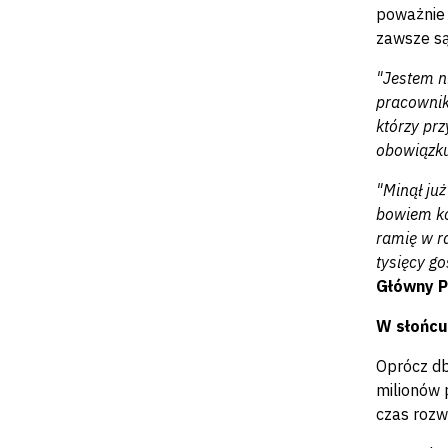
poważnie 
zawsze są
"Jestem n
pracownik
którzy prz
obowiązk
"Minął już
bowiem koo
ramię w r
tysięcy go
Główny Po
W słońcu
Oprócz db
milionów 
czas rozw