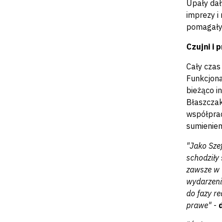
Upały dał
imprezy i
pomagały 
Czujni i 
Cały czas
Funkcjona
bieżąco i
Błaszczak
współprac
sumieniem
"Jako Sze
schodziły 
zawsze w 
wydarzeni
do fazy r
prawe"
-