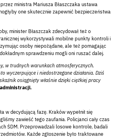
 przez ministra Mariusza Błaszczaka ustawa
 mogłyby one skutecznie zapewnić bezpieczeństwa
oby, minister Błaszczak zdecydował też o
anicznej wykorzystywali mobilne punkty kontroli i
atrzymując osoby niepożądane, ale też pomagając
dokładnym sprawdzeniu mogli oni ruszać dalej.
ziny, w trudnych warunkach atmosferycznych.
to wyczerpujące i niedostrzegane działania. Dziś
źnik osiągnięty właśnie dzięki ciężkiej pracy
dministracji.
a w decydującą fazę. Kraków wypełnił się
liśmy zawieść tego zaufania. Policjanci cały czas
mach ŚDM. Przeprowadzali losowe kontrole, badali
przedmiotów. Każde zgłoszenie było traktowane