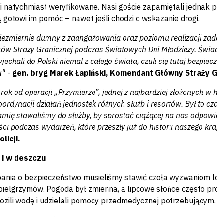
i natychmiast weryfikowane. Nasi goście zapamiętali jednak po
 gotowi im pomóc – nawet jeśli chodzi o wskazanie drogi.
iezmiernie dumny z zaangażowania oraz poziomu realizacji zada
ów Straży Granicznej podczas Światowych Dni Młodzieży. Świado
yjechali do Polski niemal z całego świata, czuli się tutaj bezpi
u"
-
gen. bryg Marek Łapiński, Komendant Główny Straży G
 rok od operacji „Przymierze”, jednej z najbardziej złożonych w
rdynacji działań jednostek różnych służb i resortów. Był to cz
amię stawaliśmy do służby, by sprostać ciążącej na nas odpowie
ści podczas wydarzeń, które przeszły już do historii naszego kra
licji.
 i w deszczu
ania o bezpieczeństwo musieliśmy stawić czoła wyzwaniom 
pielgrzymów. Pogoda był zmienna, a lipcowe słońce często pr
ozili wodę i udzielali pomocy przedmedycznej potrzebującym.