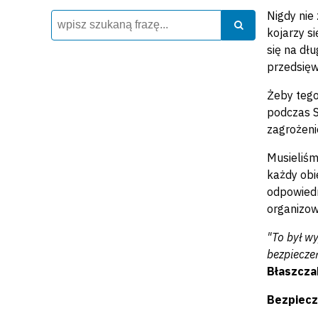
Nigdy nie
Wyszukiwarka
Szukaj
Szukaj
kojarzy s
się na dł
przedsięw
Żeby tego
podczas S
zagrożeni
Musieliśm
każdy obi
odpowiedn
organizow
"To był wy
bezpiecze
Błaszczak
Bezpiecz