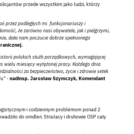
licjantów przede wszystkim jako ludzi, którzy
ń przez podległych mi funkcjonariuszy i
mość, że zarówno nasi obywatele, jak i pielgrzymi,
ecznie, dała nam poczucie dobrze spełnionego
ranicznej.
 historii polskich służb porządkowych, wymagającej
as wielu miesięcy wytężonej pracy. Każdego dnia
dzialności za bezpieczeństwo, życie i zdrowie setek
ju"
-
nadinsp. Jarosław Szymczyk, Komendant
logistycznym i codziennym problemom ponad 2
owadziło do omdleń. Strażacy i druhowie OSP cały