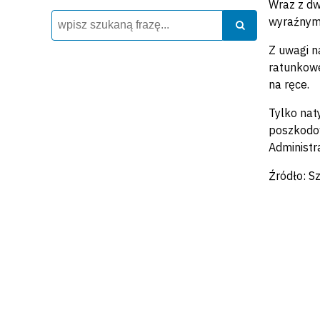
Wraz z dw
Wyszukiwarka
Szukaj
wyraźnymi
Szukaj
Z uwagi n
ratunkowe
na ręce.
Tylko nat
poszkodow
Administra
Źródło: S