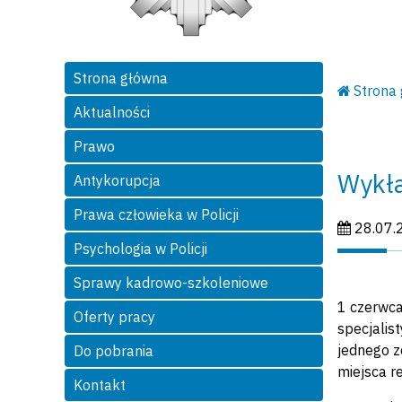
Strona główna
Strona
Aktualności
Prawo
Wykła
Antykorupcja
Prawa człowieka w Policji
Data publi
28.07.
Psychologia w Policji
Sprawy kadrowo-szkoleniowe
1 czerwca
Oferty pracy
specjalis
jednego z
Do pobrania
miejsca r
Kontakt