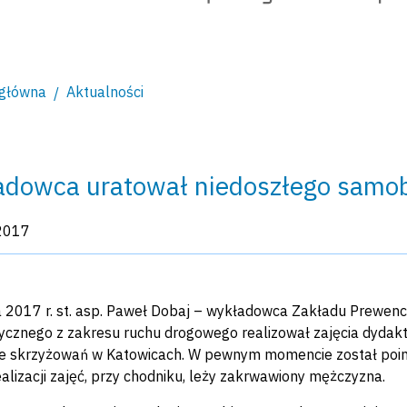
 główna
Aktualności
dowca uratował niedoszłego samo
kacji:
2017
 2017 r. st. asp. Paweł Dobaj – wykładowca Zakładu Prewenc
tycznego z zakresu ruchu drogowego realizował zajęcia dydak
e skrzyżowań w Katowicach. W pewnym momencie został poin
ealizacji zajęć, przy chodniku, leży zakrwawiony mężczyzna.