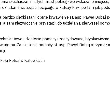
oma słuchaczami natychmiast pobiegł we wskazane miejsce, 
 oznakami wstrząsu, leżącego w kałuży krwi, po tym jak podcią
a bardzo ciężki stan i obfite krwawienie st. asp. Paweł Dobaj
, a sam niezwłocznie przystąpił do udzielania pierwszej pom
ychmiastowe udzielenie pomocy i zdecydowane, błyskawiczne d
anemu. Za niesienie pomocy st. asp. Paweł Dobaj otrzymał 
cji.
zkoła Policji w Katowicach