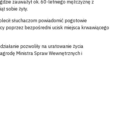
gdzie zauważył ok. 60-letniego mężczyznę z
ł sobie żyły.
 polecił słuchaczom powiadomić pogotowie
ocy poprzez bezpośredni ucisk miejsca krwawiącego
ziałanie pozwoliły na uratowanie życia
nagrodę Ministra Spraw Wewnętrznych i