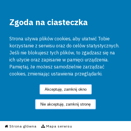
Zgoda na ciasteczka
Strona używa plików cookies, aby ułatwić Tobie
korzystanie z serwisu oraz do celów statystycznych.
Jeśli nie blokujesz tych plików, to zgadzasz się na
ich użycie oraz zapisanie w pamięci urządzenia.
Pamiętaj, że możesz samodzielnie zarządzać
cookies, zmieniając ustawienia przeglądarki.
Akceptuję, zamknij okno
Nie akceptuję, zamknij stronę
Informacyjny Serwis Policyjn
Strona główna
Mapa serwisu