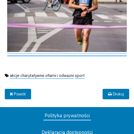
Tagi:
akcje charytatywne
ofiarni i odważni
sport
Powrót
Drukuj
Polityka prywatności
Deklaracja dostępności