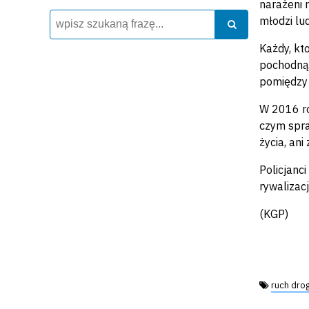
narażeni 
Wyszukiwarka
Szukaj
młodzi lu
Szukaj
Każdy, kt
pochodną 
pomiędzy 
W 2016 ro
czym spra
życia, ani
Policjanc
rywalizac
(KGP)
Tagi:
ruch dro