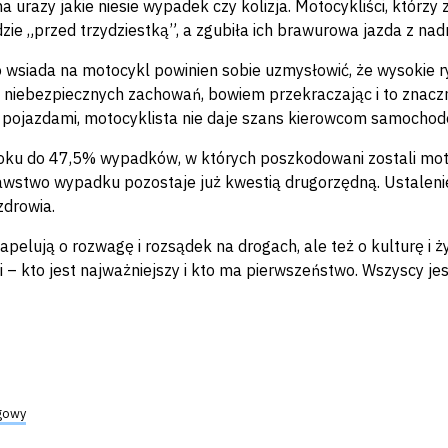
na urazy jakie niesie wypadek czy kolizja. Motocykliści, którz
dzie „przed trzydziestką”, a zgubiła ich brawurowa jazda z na
o wsiada na motocykl powinien sobie uzmysłowić, że wysokie ry
niebezpiecznych zachowań, bowiem przekraczając i to znaczn
pojazdami, motocyklista nie daje szans kierowcom samochodó
ku do 47,5% wypadków, w których poszkodowani zostali motocykl
wstwo wypadku pozostaje już kwestią drugorzędną. Ustaleni
 zdrowia.
i apelują o rozwagę i rozsądek na drogach, ale też o kulturę i
ji – kto jest najważniejszy i kto ma pierwszeństwo. Wszyscy
gowy