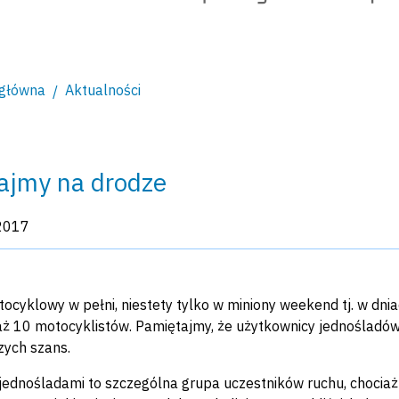
 główna
Aktualności
jmy na drodze
kacji:
2017
ocyklowy w pełni, niestety tylko w miniony weekend tj. w dni
aż 10 motocyklistów. Pamiętajmy, że użytkownicy jednośladó
zych szans.
 jednośladami to szczególna grupa uczestników ruchu, chociaż