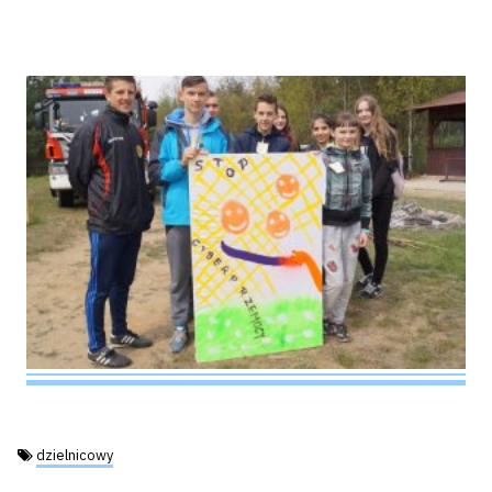
Tagi:
dzielnicowy