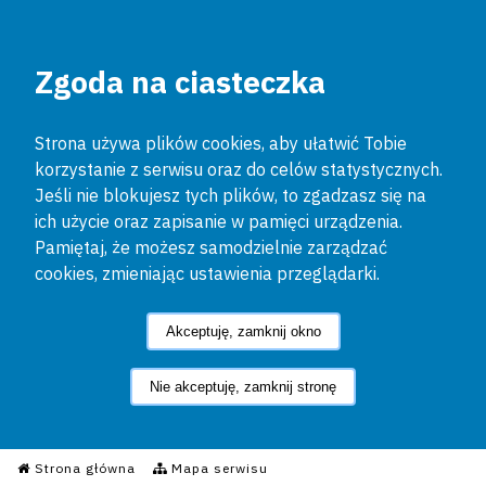
Zgoda na ciasteczka
Strona używa plików cookies, aby ułatwić Tobie
korzystanie z serwisu oraz do celów statystycznych.
Jeśli nie blokujesz tych plików, to zgadzasz się na
ich użycie oraz zapisanie w pamięci urządzenia.
Pamiętaj, że możesz samodzielnie zarządzać
cookies, zmieniając ustawienia przeglądarki.
Akceptuję, zamknij okno
Nie akceptuję, zamknij stronę
Informacyjny Serwis Policyjn
Strona główna
Mapa serwisu