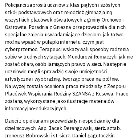
Policjanci zaprosili uczniów z klas piątych i szóstych
szkół podstawowych oraz młodzież gimnazjalną
wszystkich placówek oświatowych z gminy Orchowo i
Ostrowite. Poradnia z Gniezna przeprowadziła dla nich
specjalne zajęcia uświadamiające dzieciom, jak łatwo
można wpaść w pułapki internetu, czym jest
cyberprzemoc. Terapeuci wskazywali sposoby radzenia
sobie w trudnych sytacjach. Mundurowi tłumaczyli, jak nie
zostać ofiarą osób łamiących prawo w sieci. Następnie
uczniowie mogli sprawdzić swoje umiejętności
artystyczne i wyobraźnię, tworząc prace na płótnie.
Najwyżej została oceniona praca młodzieży z Zespołu
Placówek Wspierania Rodziny SZANSA z Kosewa. Prace
zostaną wykorzystane jako ilustracje materiałów
informacyjno-edukacyjnych.
Dzieci z opiekunami przewidziały niespodziankę dla
dzielnicowych. Asp. Jacek Derengowski, sierż. sztab.
Ireneusz Bobrowski i st. sierż. Daniel Łagutoczkin