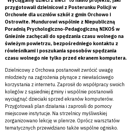
"Wyciągamy dzieci z sieci" to hasło projektu, jaki
przygotowali dzielnicowi z Posterunku Policji w
Orchowie dla uczniów szkół z gmin Orchowo i
Ostrowite. Mundurowi wspólnie z Niepubliczną
Poradnią Prychologiczno-Pedagogiczną NIKOŚ w
Gnieźnie zachęcali do spędzania czasu wolnego na
świeżym powietrzu, bezpośredniego kontaktu z
rówieśnikami i poszukania sposobów spędzania
czasu wolnego nie tylko przed ekranem komputera.
Dzielnicowy z Orchowa postanowił zwrócić uwagę
młodzieży na zagrożenia płynące z niewłaściwego
korzystania z internetu. Zaprosił do współpracy swoich
kolegów z sąsiedniej gminy i wspólnie postanowili
wyciągnąć dzieciaki sprzed ekranów komputerów.
Przygotowali plan działania i zaprosili do pomocy
miejscowe instytucje. Na strzelnicy myśliwskiej
zorganizowano lekcję w plenrze. Oprócz warsztatów
tematycznych przewidziano także wspólne ognisko.